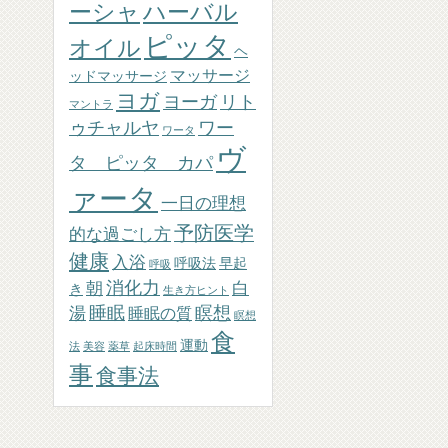
ーシャ
ハーバル
ピッタ
オイル
ヘ
マッサージ
ッドマッサージ
ヨガ
ヨーガ
リト
マントラ
ゥチャルヤ
ワー
ワータ
ヴ
タ ピッタ カパ
ァータ
一日の理想
予防医学
的な過ごし方
健康
入浴
呼吸法
早起
呼吸
消化力
朝
白
き
生き方ヒント
睡眠
瞑想
湯
睡眠の質
瞑想
食
運動
法
美容
薬草
起床時間
事
食事法