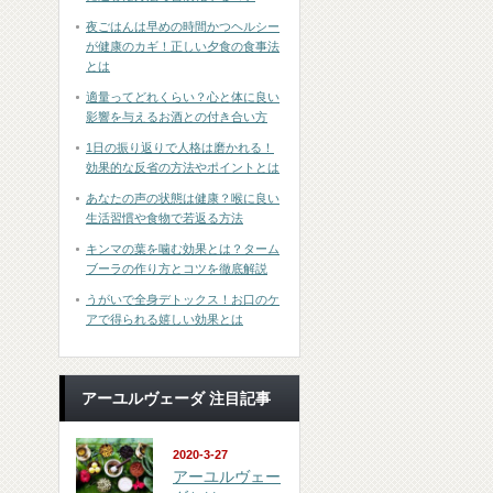
夜ごはんは早めの時間かつヘルシー
が健康のカギ！正しい夕食の食事法
とは
適量ってどれくらい？心と体に良い
影響を与えるお酒との付き合い方
1日の振り返りで人格は磨かれる！
効果的な反省の方法やポイントとは
あなたの声の状態は健康？喉に良い
生活習慣や食物で若返る方法
キンマの葉を噛む効果とは？ターム
ブーラの作り方とコツを徹底解説
うがいで全身デトックス！お口のケ
アで得られる嬉しい効果とは
アーユルヴェーダ 注目記事
2020-3-27
アーユルヴェー