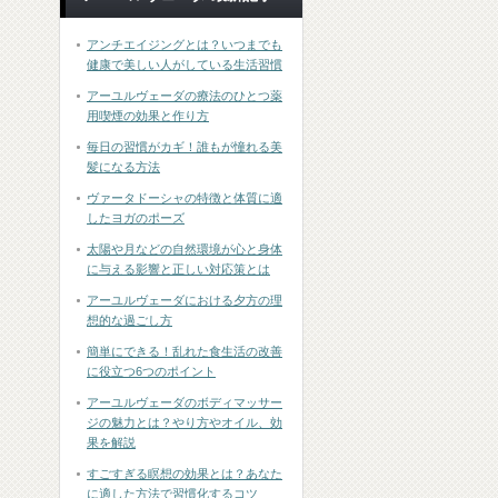
アンチエイジングとは？いつまでも
健康で美しい人がしている生活習慣
アーユルヴェーダの療法のひとつ薬
用喫煙の効果と作り方
毎日の習慣がカギ！誰もが憧れる美
髪になる方法
ヴァータドーシャの特徴と体質に適
したヨガのポーズ
太陽や月などの自然環境が心と身体
に与える影響と正しい対応策とは
アーユルヴェーダにおける夕方の理
想的な過ごし方
簡単にできる！乱れた食生活の改善
に役立つ6つのポイント
アーユルヴェーダのボディマッサー
ジの魅力とは？やり方やオイル、効
果を解説
すごすぎる瞑想の効果とは？あなた
に適した方法で習慣化するコツ