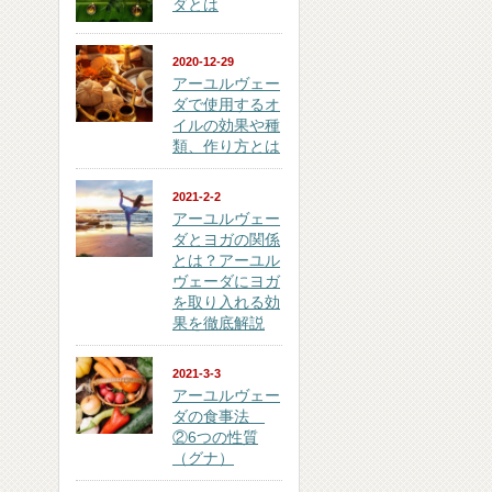
ダとは
2020-12-29
アーユルヴェー
ダで使用するオ
イルの効果や種
類、作り方とは
2021-2-2
アーユルヴェー
ダとヨガの関係
とは？アーユル
ヴェーダにヨガ
を取り入れる効
果を徹底解説
2021-3-3
アーユルヴェー
ダの食事法
②6つの性質
（グナ）