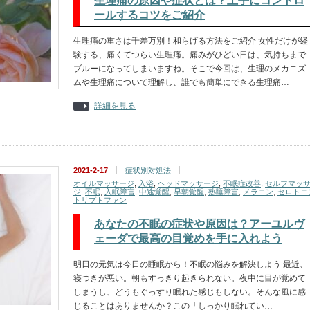
生理痛の原因や症状とは？上手にコントロ
ールするコツをご紹介
生理痛の重さは千差万別！和らげる方法をご紹介 女性だけが経
験する、痛くてつらい生理痛。痛みがひどい日は、気持ちまで
ブルーになってしまいますね。そこで今回は、生理のメカニズ
ムや生理痛について理解し、誰でも簡単にできる生理痛…
詳細を見る
2021-2-17
症状別対処法
オイルマッサージ
,
入浴
,
ヘッドマッサージ
,
不眠症改善
,
セルフマッ
ジ
,
不眠
,
入眠障害
,
中途覚醒
,
早朝覚醒
,
熟睡障害
,
メラニン
,
セロトニ
トリプトファン
あなたの不眠の症状や原因は？アーユルヴ
ェーダで最高の目覚めを手に入れよう
明日の元気は今日の睡眠から！不眠の悩みを解決しよう 最近、
寝つきが悪い。朝もすっきり起きられない。夜中に目が覚めて
しまうし、どうもぐっすり眠れた感じもしない。そんな風に感
じることはありませんか？この「しっかり眠れてい…