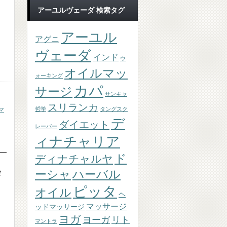
アーユルヴェーダ 検索タグ
アーユル
アグニ
ヴェーダ
インド
ウ
オイルマッ
ォーキング
カパ
サージ
サンキャ
スリランカ
哲学
タングスク
マ
デ
ダイエット
レーパー
ィナチャリア
ド
ディナチャルヤ
ーシャ
ハーバル
健
ピッタ
オイル
ヘ
マッサージ
ッドマッサージ
ヨガ
ヨーガ
リト
マントラ