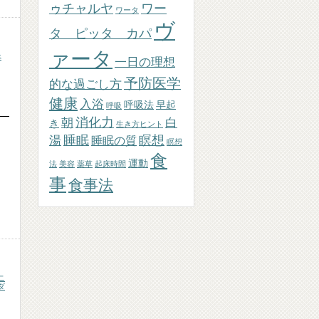
ゥチャルヤ
ワー
ワータ
ヴ
タ ピッタ カパ
ァータ
べ
一日の理想
予防医学
的な過ごし方
健康
入浴
呼吸法
早起
呼吸
消化力
朝
白
き
生き方ヒント
睡眠
瞑想
湯
睡眠の質
瞑想
食
運動
法
美容
薬草
起床時間
事
食事法
ニ
ダ