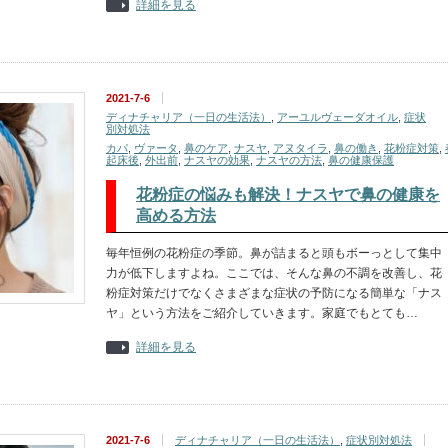
詳細を見る
2021-7-6
ディナチャリア（一日の生活法）
,
アーユルヴェーダオイル
,
症状
別対処法
カパ
,
ヴァータ
,
鼻のケア
,
ナスヤ
,
アヌタイラ
,
鼻の働き
,
花粉症対策
,
起床後
,
外出前
,
ナスヤの効果
,
ナスヤの方法
,
鼻の健康保護
花粉症の悩みも解決！ナスヤで鼻の健康を
高める方法
毎年恒例の花粉症の季節。鼻が詰まると頭もボーっとして集中
力が低下しますよね。ここでは、そんな鼻の不調を改善し、花
粉症対策だけでなくさまざまな症状の予防になる簡単な「ナス
ヤ」という方法をご紹介していきます。家庭でもとても…
詳細を見る
2021-7-6
ディナチャリア（一日の生活法）
,
症状別対処法