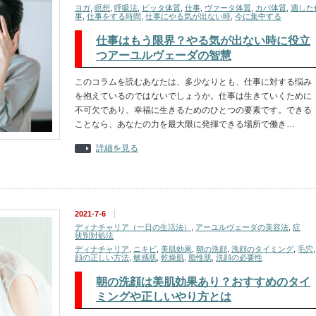
ヨガ
,
瞑想
,
呼吸法
,
ピッタ体質
,
仕事
,
ヴァータ体質
,
カパ体質
,
適した
事
,
仕事をする時間
,
仕事にやる気が出ない時
,
今に集中する
仕事はもう限界？やる気が出ない時に役立
つアーユルヴェーダの智慧
このコラムを読むあなたは、多少なりとも、仕事に対する悩み
を抱えているのではないでしょうか。仕事は生きていくために
不可欠であり、幸福に生きるためのひとつの要素です。できる
ことなら、あなたの力を最大限に発揮できる場所で働き…
詳細を見る
2021-7-6
ディナチャリア（一日の生活法）
,
アーユルヴェーダの美容法
,
症
状別対処法
ディナチャリア
,
ニキビ
,
美肌効果
,
朝の洗顔
,
洗顔のタイミング
,
毛穴
顔の正しい方法
,
敏感肌
,
乾燥肌
,
脂性肌
,
洗顔の必要性
朝の洗顔は美肌効果あり？おすすめのタイ
ミングや正しいやり方とは