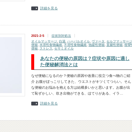
詳細を見る
2021-2-5
症状別対処法
オイルマッサージ
,
白湯
,
ハーバルオイル
,
ヴァータ
,
セルフマッサー
便秘
,
水溶性食物繊維
,
不溶性食物繊維
,
弛緩性便秘
,
直腸性便秘
,
痙攣
便秘
,
ストレス
,
セサミオイル
あなたの便秘の原因は？症状や原因に適し
た便秘解消法とは
なぜ便秘になるのか？便秘の原因や改善に役立つ食べ物のご紹
介 お腹がぽっこりしてきた、ウエストがキツくてつらい。そん
な便秘のお悩みを抱える方は結構多いかと思います。お腹が出
て恥ずかしい、吹き出物ができる、ほてりがある、イラ…
詳細を見る