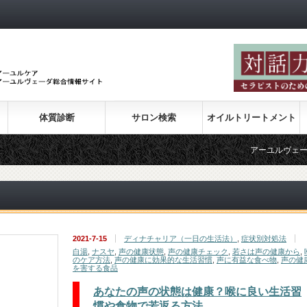
体質診断
サロン検索
オイルトリートメント
アーユルヴェーダの紹介
2021-7-15
ディナチャリア（一日の生活法）
,
症状別対処法
白湯
,
ナスヤ
,
声の健康状態
,
声の健康チェック
,
若さは声の健康から
,
のケア方法
,
声の健康に効果的な生活習慣
,
声に有益な食べ物
,
声の健
を害する食品
あなたの声の状態は健康？喉に良い生活習
慣や食物で若返る方法