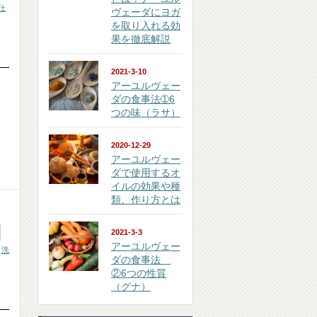
仕
ヴェーダにヨガ
を取り入れる効
果を徹底解説
2021-3-10
アーユルヴェー
ダの食事法➀6
つの味（ラサ）
2020-12-29
アーユルヴェー
ダで使用するオ
イルの効果や種
類、作り方とは
2021-3-3
アーユルヴェー
,
洗
ダの食事法
②6つの性質
（グナ）