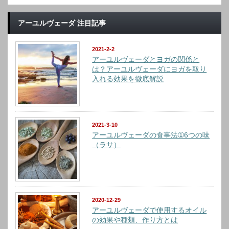
アーユルヴェーダ 注目記事
2021-2-2
アーユルヴェーダとヨガの関係と
は？アーユルヴェーダにヨガを取り
入れる効果を徹底解説
2021-3-10
アーユルヴェーダの食事法➀6つの味
（ラサ）
2020-12-29
アーユルヴェーダで使用するオイル
の効果や種類、作り方とは