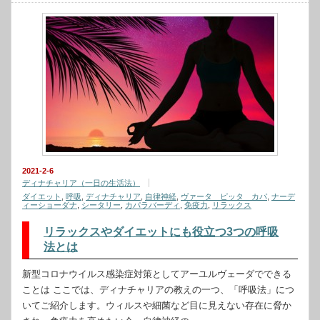
2021-2-6
ディナチャリア（一日の生活法）
ダイエット
,
呼吸
,
ディナチャリア
,
自律神経
,
ヴァータ ピッタ カパ
,
ナーデ
ィーショーダナ
,
シータリー
,
カパラバーディ
,
免疫力
,
リラックス
リラックスやダイエットにも役立つ3つの呼吸
法とは
新型コロナウイルス感染症対策としてアーユルヴェーダでできる
ことは ここでは、ディナチャリアの教えの一つ、「呼吸法」につ
いてご紹介します。ウィルスや細菌など目に見えない存在に脅か