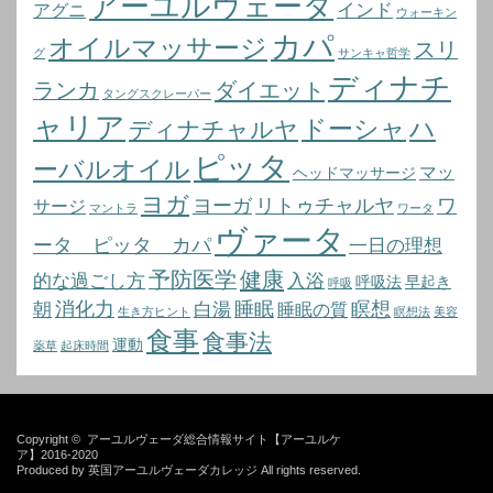
アーユルヴェーダ
インド
アグニ
ウォーキン
カパ
オイルマッサージ
スリ
グ
サンキャ哲学
ディナチ
ランカ
ダイエット
タングスクレーパー
ャリア
ドーシャ
ハ
ディナチャルヤ
ピッタ
ーバルオイル
マッ
ヘッドマッサージ
ヨガ
ヨーガ
リトゥチャルヤ
ワ
サージ
マントラ
ワータ
ヴァータ
ータ ピッタ カパ
一日の理想
予防医学
健康
的な過ごし方
入浴
呼吸法
早起き
呼吸
消化力
睡眠
瞑想
朝
白湯
睡眠の質
生き方ヒント
瞑想法
美容
食事
食事法
運動
薬草
起床時間
Copyright ©
アーユルヴェーダ総合情報サイト【アーユルケ
ア】2016-2020
Produced by
英国アーユルヴェーダカレッジ
All rights reserved.