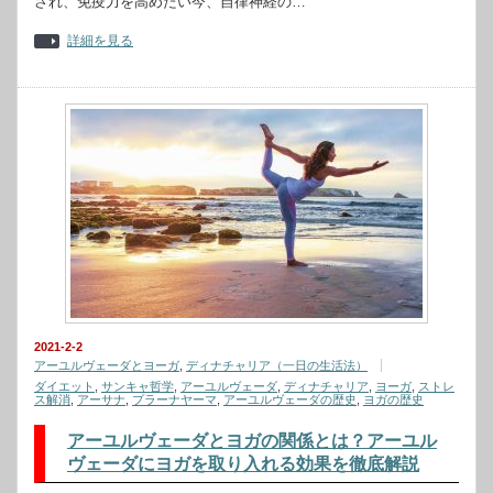
され、免疫力を高めたい今、自律神経の…
詳細を見る
2021-2-2
アーユルヴェーダとヨーガ
,
ディナチャリア（一日の生活法）
ダイエット
,
サンキャ哲学
,
アーユルヴェーダ
,
ディナチャリア
,
ヨーガ
,
ストレ
ス解消
,
アーサナ
,
プラーナヤーマ
,
アーユルヴェーダの歴史
,
ヨガの歴史
アーユルヴェーダとヨガの関係とは？アーユル
ヴェーダにヨガを取り入れる効果を徹底解説