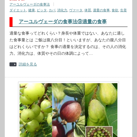
アーユルヴェーダの食事法
ダイエット
,
健康
,
ピッタ
,
カパ
,
消化力
,
ヴァータ
,
体質
,
適量の食事
,
食欲
,
生姜
アーユルヴェーダの食事法⑨適量の食事
適量な食事ってどれくらい？身長や体重ではない、あなたに適し
た食事量とは ご飯は腹八分目！といいますが、あなたの腹八分目
はどれくらいですか？ 食事の適量を決定するのは、その人の消化
力。消化力は、体質やその日の体調によって…
詳細を見る