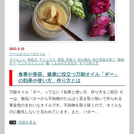
2021-2-15
アーユルヴェーダオイル
ダイエット
,
免疫力
,
デトックス
,
美肌
,
若返り
,
目の疲れ
,
目の充血を防ぐ
,
便秘
,
ギー
,
アンチエイジング
,
脳
,
うまみを引き出す
,
ギーの作り方
食事や美容、健康に役立つ万能オイル「ギー」
の効果や使い方、作り方とは
万能オイル「ギー」ってなに？効果と使い方、作り方をご紹介 ギ
ーは、無塩バターから不純物やたんぱく質を取り除いて作られる
黄金色のきれいなオイルです。不純物を取り除くので、オイルな
のに酸化しないと言われています。また、バター…
詳細を見る