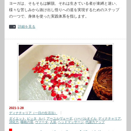
ヨーガは、そもそもは解脱、それは生きている者が束縛と迷い、
様々な苦しみから抜け出し悟りへの道を実現するためのステップ
の一つで、身体を使った実践体系を指します。
詳細を見る
2021-1-28
ディナチャリア（一日の生活法）
ダイエット
,
ピッタ
,
カパ
,
アーユルヴェーダ
,
ハーバルオイル
,
ディナチャリア
,
消化力
,
睡眠の質
,
ヴァータ
,
入浴
,
ヘッドマッサージ
,
代謝力アップ