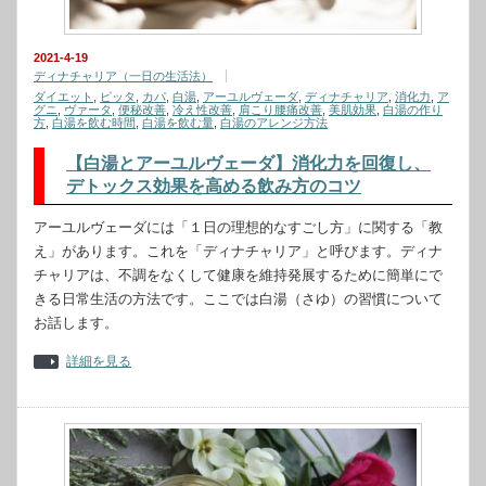
2021-4-19
ディナチャリア（一日の生活法）
ダイエット
,
ピッタ
,
カパ
,
白湯
,
アーユルヴェーダ
,
ディナチャリア
,
消化力
,
ア
グニ
,
ヴァータ
,
便秘改善
,
冷え性改善
,
肩こり腰痛改善
,
美肌効果
,
白湯の作り
方
,
白湯を飲む時間
,
白湯を飲む量
,
白湯のアレンジ方法
【白湯とアーユルヴェーダ】消化力を回復し、
デトックス効果を高める飲み方のコツ
アーユルヴェーダには「１日の理想的なすごし方」に関する「教
え」があります。これを「ディナチャリア」と呼びます。ディナ
チャリアは、不調をなくして健康を維持発展するために簡単にで
きる日常生活の方法です。ここでは白湯（さゆ）の習慣について
お話します。
詳細を見る