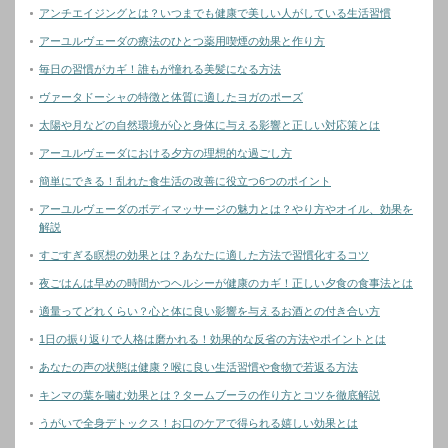
アンチエイジングとは？いつまでも健康で美しい人がしている生活習慣
アーユルヴェーダの療法のひとつ薬用喫煙の効果と作り方
毎日の習慣がカギ！誰もが憧れる美髪になる方法
ヴァータドーシャの特徴と体質に適したヨガのポーズ
太陽や月などの自然環境が心と身体に与える影響と正しい対応策とは
アーユルヴェーダにおける夕方の理想的な過ごし方
簡単にできる！乱れた食生活の改善に役立つ6つのポイント
アーユルヴェーダのボディマッサージの魅力とは？やり方やオイル、効果を
解説
すごすぎる瞑想の効果とは？あなたに適した方法で習慣化するコツ
夜ごはんは早めの時間かつヘルシーが健康のカギ！正しい夕食の食事法とは
適量ってどれくらい？心と体に良い影響を与えるお酒との付き合い方
1日の振り返りで人格は磨かれる！効果的な反省の方法やポイントとは
あなたの声の状態は健康？喉に良い生活習慣や食物で若返る方法
キンマの葉を噛む効果とは？タームブーラの作り方とコツを徹底解説
うがいで全身デトックス！お口のケアで得られる嬉しい効果とは