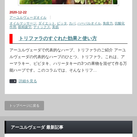
2020-12-22
アーユルヴェーダオイル
オイルマッサージ
,
ダイエット
,
ピッタ
,
カパ
,
ハーバルオイル
,
免疫力
,
抗酸化
作用
,
眼精疲労
,
デトックス
,
美肌
トリファラのすぐれた効果と使い方
アーユルヴェーダで代表的なハーブ、トリファラのご紹介 アーユ
ルヴェーダの代表的なハーブのひとつ、トリファラ。これは、ア
ーマラキー、ビビタキ、ハリータキーの3つの果物を混ぜて作る万
能ハーブです。このコラムでは、そんなトリフ…
詳細を見る
トップページに戻る
アーユルヴェーダ 最新記事