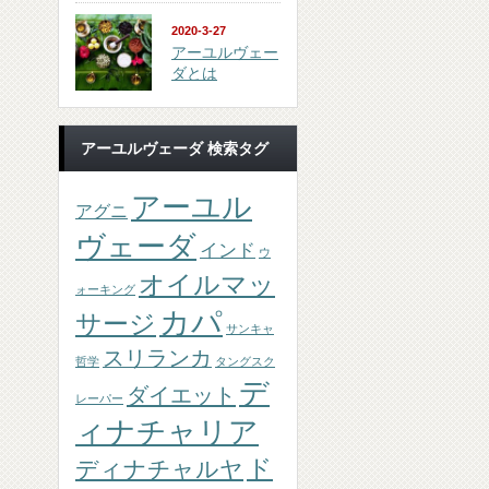
2020-3-27
アーユルヴェー
ダとは
アーユルヴェーダ 検索タグ
アーユル
アグニ
ヴェーダ
インド
ウ
オイルマッ
ォーキング
カパ
サージ
サンキャ
スリランカ
哲学
タングスク
デ
ダイエット
レーパー
ィナチャリア
ド
ディナチャルヤ