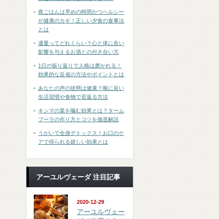
夜ごはんは早めの時間かつヘルシー
が健康のカギ！正しい夕食の食事法
とは
適量ってどれくらい？心と体に良い
影響を与えるお酒との付き合い方
1日の振り返りで人格は磨かれる！
効果的な反省の方法やポイントとは
あなたの声の状態は健康？喉に良い
生活習慣や食物で若返る方法
キンマの葉を噛む効果とは？ターム
ブーラの作り方とコツを徹底解説
うがいで全身デトックス！お口のケ
アで得られる嬉しい効果とは
アーユルヴェーダ 注目記事
2020-12-29
アーユルヴェー