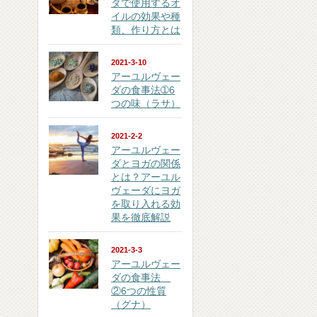
ダで使用するオ
イルの効果や種
類、作り方とは
2021-3-10
アーユルヴェー
ダの食事法➀6
つの味（ラサ）
2021-2-2
アーユルヴェー
ダとヨガの関係
とは？アーユル
ヴェーダにヨガ
を取り入れる効
果を徹底解説
2021-3-3
アーユルヴェー
ダの食事法
②6つの性質
（グナ）