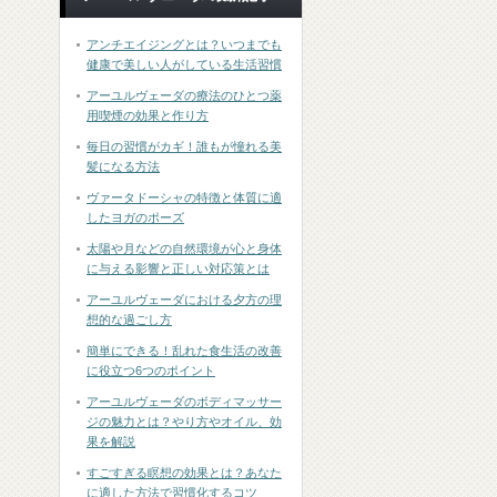
アンチエイジングとは？いつまでも
健康で美しい人がしている生活習慣
アーユルヴェーダの療法のひとつ薬
用喫煙の効果と作り方
毎日の習慣がカギ！誰もが憧れる美
髪になる方法
ヴァータドーシャの特徴と体質に適
したヨガのポーズ
太陽や月などの自然環境が心と身体
に与える影響と正しい対応策とは
アーユルヴェーダにおける夕方の理
想的な過ごし方
簡単にできる！乱れた食生活の改善
に役立つ6つのポイント
アーユルヴェーダのボディマッサー
ジの魅力とは？やり方やオイル、効
果を解説
すごすぎる瞑想の効果とは？あなた
に適した方法で習慣化するコツ