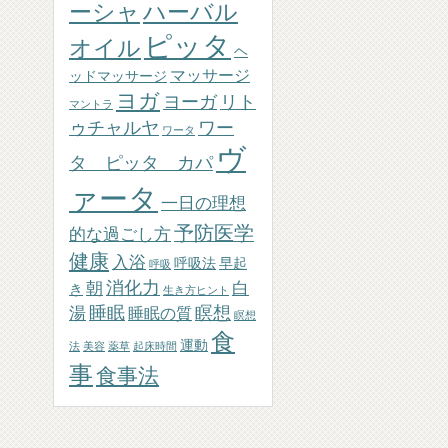
ーシャ
ハーバル
ピッタ
オイル
ヘ
マッサージ
ッドマッサージ
ヨガ
ヨーガ
リト
マントラ
ゥチャルヤ
ワー
ワータ
ヴ
タ ピッタ カパ
ァータ
一日の理想
予防医学
的な過ごし方
健康
入浴
呼吸法
早起
呼吸
消化力
朝
白
き
生き方ヒント
睡眠
瞑想
湯
睡眠の質
瞑想
食
運動
法
美容
薬草
起床時間
事
食事法