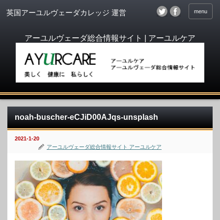
menu
英国アーユルヴェーダカレッジ 運営
noah-buscher-eCJiD00AJqs-unsplash
2021-1-20
アーユルヴェーダ総合情報サイト アーユルケア