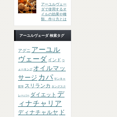
アーユルヴェー
ダで使用するオ
イルの効果や種
類、作り方とは
アーユルヴェーダ 検索タグ
アーユル
アグニ
ヴェーダ
インド
ウ
オイルマッ
ォーキング
カパ
サージ
サンキャ
スリランカ
哲学
タングスク
デ
ダイエット
レーパー
ィナチャリア
ド
ディナチャルヤ