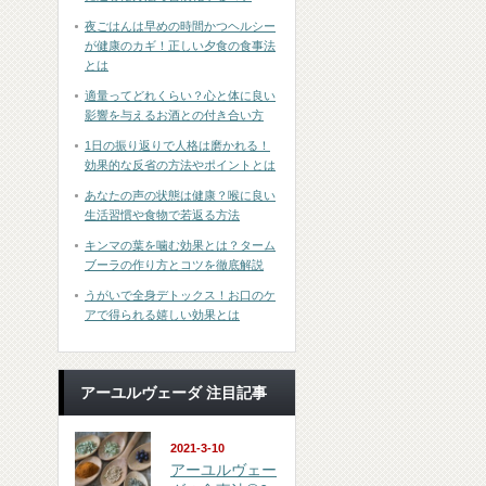
夜ごはんは早めの時間かつヘルシー
が健康のカギ！正しい夕食の食事法
とは
適量ってどれくらい？心と体に良い
影響を与えるお酒との付き合い方
1日の振り返りで人格は磨かれる！
効果的な反省の方法やポイントとは
あなたの声の状態は健康？喉に良い
生活習慣や食物で若返る方法
キンマの葉を噛む効果とは？ターム
ブーラの作り方とコツを徹底解説
うがいで全身デトックス！お口のケ
アで得られる嬉しい効果とは
アーユルヴェーダ 注目記事
2021-3-10
アーユルヴェー