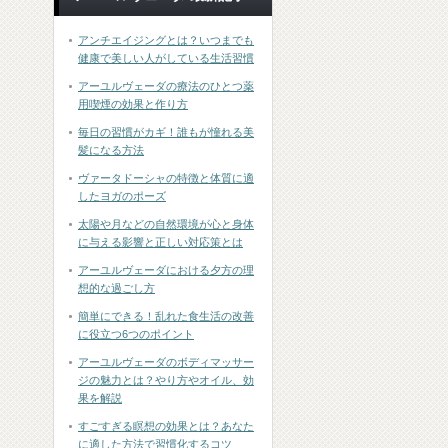
アンチエイジングとは？いつまでも
健康で美しい人がしている生活習慣
アーユルヴェーダの療法のひとつ薬
用喫煙の効果と作り方
毎日の習慣がカギ！誰もが憧れる美
髪になる方法
ヴァータドーシャの特徴と体質に適
したヨガのポーズ
太陽や月などの自然環境が心と身体
に与える影響と正しい対応策とは
アーユルヴェーダにおける夕方の理
想的な過ごし方
簡単にできる！乱れた食生活の改善
に役立つ6つのポイント
アーユルヴェーダのボディマッサー
ジの魅力とは？やり方やオイル、効
果を解説
すごすぎる瞑想の効果とは？あなた
に適した方法で習慣化するコツ