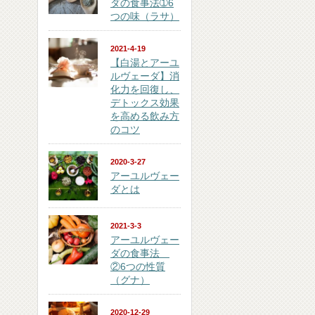
ダの食事法➀6
つの味（ラサ）
2021-4-19
【白湯とアーユ
ルヴェーダ】消
化力を回復し、
デトックス効果
を高める飲み方
のコツ
2020-3-27
アーユルヴェー
ダとは
2021-3-3
アーユルヴェー
ダの食事法
②6つの性質
（グナ）
2020-12-29