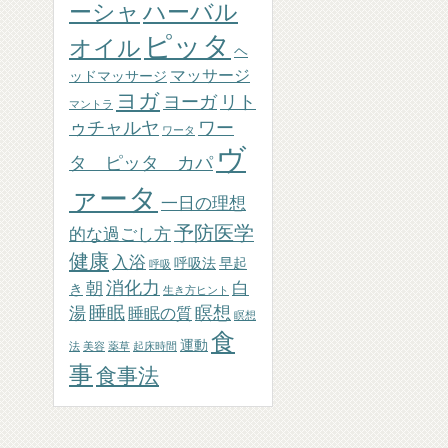
ーシャ
ハーバル
ピッタ
オイル
ヘ
マッサージ
ッドマッサージ
ヨガ
ヨーガ
リト
マントラ
ゥチャルヤ
ワー
ワータ
ヴ
タ ピッタ カパ
ァータ
一日の理想
予防医学
的な過ごし方
健康
入浴
呼吸法
早起
呼吸
消化力
朝
白
き
生き方ヒント
睡眠
瞑想
湯
睡眠の質
瞑想
食
運動
法
美容
薬草
起床時間
事
食事法