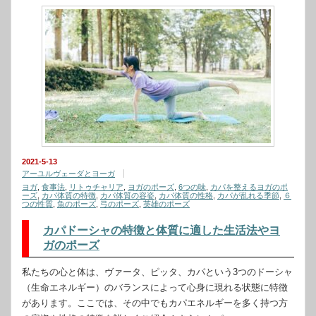
2021-5-13
アーユルヴェーダとヨーガ
ヨガ
,
食事法
,
リトゥチャリア
,
ヨガのポーズ
,
6つの味
,
カパを整えるヨガのポ
ーズ
,
カパ体質の特徴
,
カパ体質の容姿
,
カパ体質の性格
,
カパが乱れる季節
,
６
つの性質
,
魚のポーズ
,
弓のポーズ
,
英雄のポーズ
カパドーシャの特徴と体質に適した生活法やヨ
ガのポーズ
私たちの心と体は、ヴァータ、ピッタ、カパという3つのドーシャ
（生命エネルギー）のバランスによって心身に現れる状態に特徴
があります。ここでは、その中でもカパエネルギーを多く持つ方