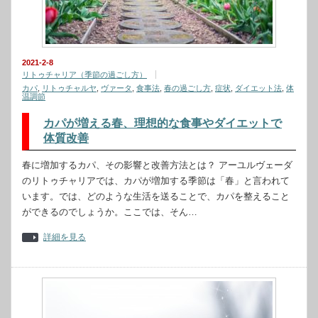
2021-2-8
リトゥチャリア（季節の過ごし方）
カパ
,
リトゥチャルヤ
,
ヴァータ
,
食事法
,
春の過ごし方
,
症状
,
ダイエット法
,
体
温調節
カパが増える春、理想的な食事やダイエットで
体質改善
春に増加するカパ、その影響と改善方法とは？ アーユルヴェーダ
のリトゥチャリアでは、カパが増加する季節は「春」と言われて
います。では、どのような生活を送ることで、カパを整えること
ができるのでしょうか。ここでは、そん…
詳細を見る