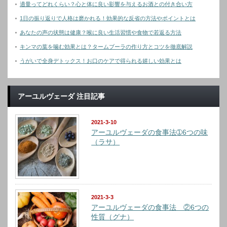
適量ってどれくらい？心と体に良い影響を与えるお酒との付き合い方
1日の振り返りで人格は磨かれる！効果的な反省の方法やポイントとは
あなたの声の状態は健康？喉に良い生活習慣や食物で若返る方法
キンマの葉を噛む効果とは？タームブーラの作り方とコツを徹底解説
うがいで全身デトックス！お口のケアで得られる嬉しい効果とは
アーユルヴェーダ 注目記事
2021-3-10
アーユルヴェーダの食事法➀6つの味
（ラサ）
2021-3-3
アーユルヴェーダの食事法 ②6つの
性質（グナ）