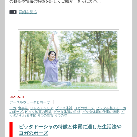
の容姿や性格の特徴を詳しくご紹介！さらにカパ…
詳細を見る
2021-5-11
アーユルヴェーダとヨーガ
ヨガ
,
食事法
,
リトゥチャリア
,
ピッタ体質
,
ヨガのポーズ
,
ピッタを整えるヨガ
のポーズ
,
ピッタ体質の容姿
,
ピッタ体質の性格
,
ピッタ体質の仕事の適正
,
ピ
ッタが乱れる季節
,
6つの性質
,
6つの味
ピッタドーシャの特徴と体質に適した生活法や
ヨガのポーズ