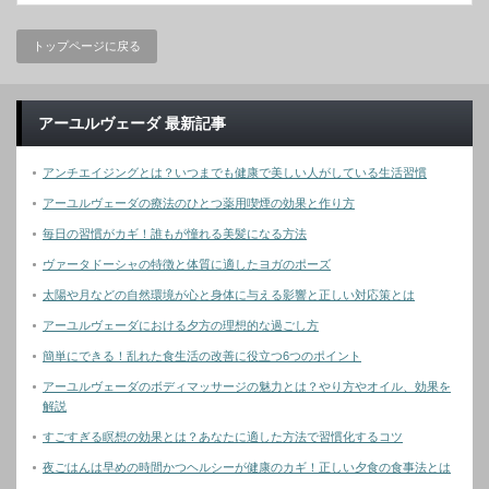
トップページに戻る
アーユルヴェーダ 最新記事
アンチエイジングとは？いつまでも健康で美しい人がしている生活習慣
アーユルヴェーダの療法のひとつ薬用喫煙の効果と作り方
毎日の習慣がカギ！誰もが憧れる美髪になる方法
ヴァータドーシャの特徴と体質に適したヨガのポーズ
太陽や月などの自然環境が心と身体に与える影響と正しい対応策とは
アーユルヴェーダにおける夕方の理想的な過ごし方
簡単にできる！乱れた食生活の改善に役立つ6つのポイント
アーユルヴェーダのボディマッサージの魅力とは？やり方やオイル、効果を
解説
すごすぎる瞑想の効果とは？あなたに適した方法で習慣化するコツ
夜ごはんは早めの時間かつヘルシーが健康のカギ！正しい夕食の食事法とは