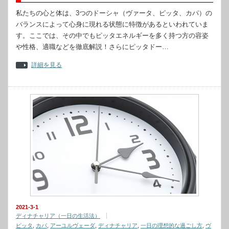
私たちの心と体は、3つのドーシャ（ヴァータ、ピッタ、カパ）の
バランスによって心身に現れる状態に特徴があるといわれていま
す。ここでは、その中でもピッタエネルギーを多く持つ方の容姿
や性格、適職などを徹底解説！さらにピッタドー…
詳細を見る
2021-3-1
ディナチャリア（一日の生活法）
ピッタ
,
カパ
,
アーユルヴェーダ
,
ディナチャリア
,
一日の理想的な過ごし方
,
ヴ