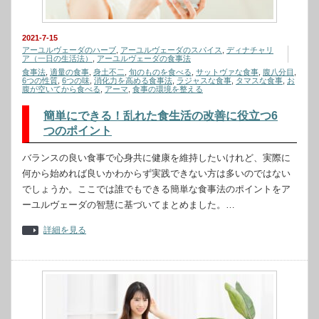
2021-7-15
アーユルヴェーダのハーブ
,
アーユルヴェーダのスパイス
,
ディナチャリ
ア（一日の生活法）
,
アーユルヴェーダの食事法
食事法
,
適量の食事
,
身土不二
,
旬のものを食べる
,
サットヴァな食事
,
腹八分目
,
6つの性質
,
6つの味
,
消化力を高める食事法
,
ラジャスな食事
,
タマスな食事
,
お
腹が空いてから食べる
,
アーマ
,
食事の環境を整える
簡単にできる！乱れた食生活の改善に役立つ6
つのポイント
バランスの良い食事で心身共に健康を維持したいけれど、実際に
何から始めれば良いかわからず実践できない方は多いのではない
でしょうか。ここでは誰でもできる簡単な食事法のポイントをア
ーユルヴェーダの智慧に基づいてまとめました。…
詳細を見る