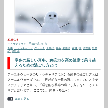
2021-1-2
リトゥチャリア（季節の過ごし方）
食事
,
リトゥチャルヤ
,
ヴァータ
,
食事法
,
厳冬
,
健康法
,
食材
,
味
,
調理法
,
乳製
品
,
温野菜
寒さの厳しい真冬、免疫力を高め健康で乗り越
えるための過ごし方とは
アーユルヴェーダのリトゥチャリアにおける厳冬の過ごし方とは
アーユルヴェーダでは、「理想的な一日の過ごし方」のことをデ
ィナチャリアと言い、「理想的な季節の過ごし方」をリトゥチャ
リアと言います。 ここでは、厳冬（冬至～）…
詳細を見る