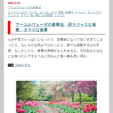
2021-2-27
アーユルヴェーダの食事法
ディナチャルヤ
,
ワータ ピッタ カパ
,
食事
,
食事法
,
ドーシャ
,
サットヴァ
,
ラジャス
,
タマス
,
食べ物と心の関係
,
トリグナ
アーユルヴェーダの食事法 ④ラジャスな食
事、タマスな食事
心が不安でいっぱいになったり、攻撃的になって言いすぎてしま
ったり、なにもやる気がでなかったり、誰でも経験する心の不
調。もしかしたら、食事が原因かもしれません。今日あなたはな
にを食べたいですか？心に浮かんだ食べ物を思い浮か…
詳細を見る