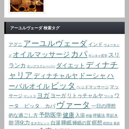
アーユルヴェーダ 検索タグ
アーユルヴェーダ
インド
アグニ
ウォーキン
カパ
オイルマッサージ
スリ
グ
サンキャ哲学
ディナチ
ランカ
ダイエット
タングスクレーパー
ャリア
ドーシャ
ハ
ディナチャルヤ
ピッタ
ーバルオイル
マッ
ヘッドマッサージ
ヨガ
ヨーガ
リトゥチャルヤ
ワ
サージ
マントラ
ワータ
ヴァータ
ータ ピッタ カパ
一日の理想
予防医学
健康
的な過ごし方
入浴
呼吸法
早起き
呼吸
消化力
睡眠
瞑想
朝
白湯
睡眠の質
生き方ヒント
瞑想法
美容