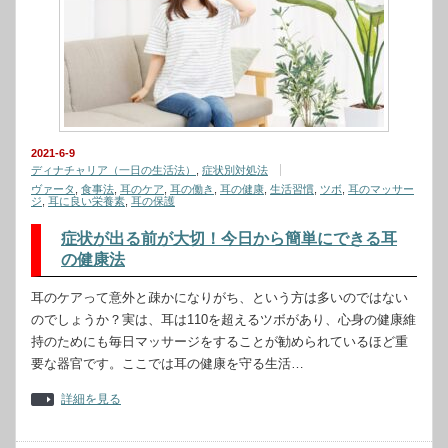
2021-6-9
ディナチャリア（一日の生活法）
,
症状別対処法
ヴァータ
,
食事法
,
耳のケア
,
耳の働き
,
耳の健康
,
生活習慣
,
ツボ
,
耳のマッサー
ジ
,
耳に良い栄養素
,
耳の保護
症状が出る前が大切！今日から簡単にできる耳
の健康法
耳のケアって意外と疎かになりがち、という方は多いのではない
のでしょうか？実は、耳は110を超えるツボがあり、心身の健康維
持のためにも毎日マッサージをすることが勧められているほど重
要な器官です。ここでは耳の健康を守る生活…
詳細を見る