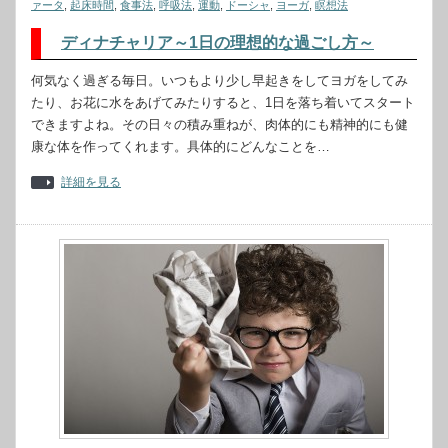
ァータ
,
起床時間
,
食事法
,
呼吸法
,
運動
,
ドーシャ
,
ヨーガ
,
瞑想法
ディナチャリア～1日の理想的な過ごし方～
何気なく過ぎる毎日。いつもより少し早起きをしてヨガをしてみ
たり、お花に水をあげてみたりすると、1日を落ち着いてスタート
できますよね。その日々の積み重ねが、肉体的にも精神的にも健
康な体を作ってくれます。具体的にどんなことを…
詳細を見る