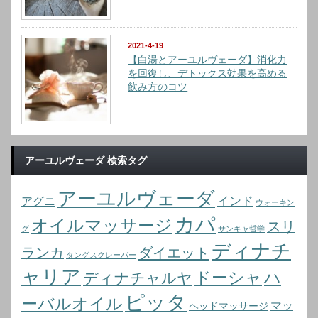
2021-4-19
【白湯とアーユルヴェーダ】消化力
を回復し、デトックス効果を高める
飲み方のコツ
アーユルヴェーダ 検索タグ
アーユルヴェーダ
インド
アグニ
ウォーキン
カパ
オイルマッサージ
スリ
グ
サンキャ哲学
ディナチ
ランカ
ダイエット
タングスクレーパー
ャリア
ドーシャ
ハ
ディナチャルヤ
ピッタ
ーバルオイル
マッ
ヘッドマッサージ