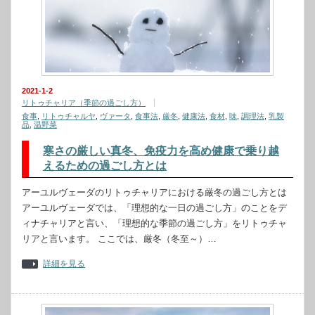
2021-1-2
リトゥチャリア（季節の過ごし方）
食事
,
リトゥチャルヤ
,
ヴァータ
,
食事法
,
厳冬
,
健康法
,
食材
,
味
,
調理法
,
乳製
品
,
温野菜
寒さの厳しい真冬、免疫力を高め健康で乗り越
えるための過ごし方とは
アーユルヴェーダのリトゥチャリアにおける厳冬の過ごし方とは
アーユルヴェーダでは、「理想的な一日の過ごし方」のことをデ
ィナチャリアと言い、「理想的な季節の過ごし方」をリトゥチャ
リアと言います。 ここでは、厳冬（冬至～）…
詳細を見る