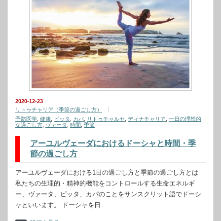
2020-12-23
リトゥチャリア（季節の過ごし方）
予防医学
,
健康
,
ピッタ
,
カパ
,
リトゥチャルヤ
,
ディナチャリア
,
一日の理想的
な過ごし方
,
ヴァータ
,
時間
,
季節
アーユルヴェーダにおけるドーシャと時間・季
節の過ごし方
アーユルヴェーダにおける1日の過ごし方と季節の過ごし方とは
私たちの生理的・精神的機能をコントロールする生命エネルギ
ー、ヴァータ、ピッタ、カパのことをサンスクリット語でドーシ
ャといいます。 ドーシャを日…