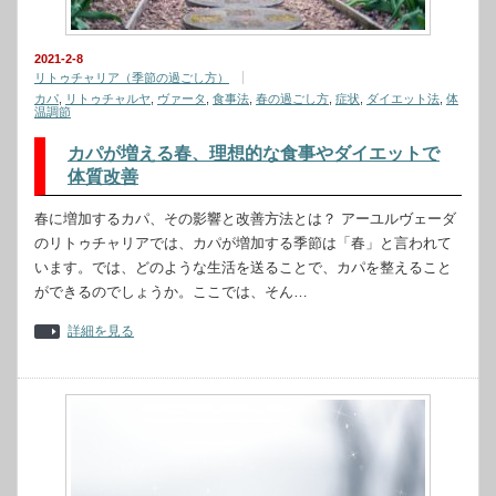
2021-2-8
リトゥチャリア（季節の過ごし方）
カパ
,
リトゥチャルヤ
,
ヴァータ
,
食事法
,
春の過ごし方
,
症状
,
ダイエット法
,
体
温調節
カパが増える春、理想的な食事やダイエットで
体質改善
春に増加するカパ、その影響と改善方法とは？ アーユルヴェーダ
のリトゥチャリアでは、カパが増加する季節は「春」と言われて
います。では、どのような生活を送ることで、カパを整えること
ができるのでしょうか。ここでは、そん…
詳細を見る