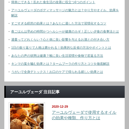
簡単にできる！乱れた食生活の改善に役立つ6つのポイント
アーユルヴェーダのボディマッサージの魅力とは？やり方やオイル、効果を
解説
すごすぎる瞑想の効果とは？あなたに適した方法で習慣化するコツ
夜ごはんは早めの時間かつヘルシーが健康のカギ！正しい夕食の食事法とは
適量ってどれくらい？心と体に良い影響を与えるお酒との付き合い方
1日の振り返りで人格は磨かれる！効果的な反省の方法やポイントとは
あなたの声の状態は健康？喉に良い生活習慣や食物で若返る方法
キンマの葉を噛む効果とは？タームブーラの作り方とコツを徹底解説
うがいで全身デトックス！お口のケアで得られる嬉しい効果とは
アーユルヴェーダ 注目記事
2020-12-29
アーユルヴェーダで使用するオイル
の効果や種類、作り方とは