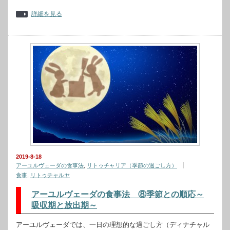
詳細を見る
2019-8-18
アーユルヴェーダの食事法
,
リトゥチャリア（季節の過ごし方）
食事
,
リトゥチャルヤ
アーユルヴェーダの食事法 ⑧季節との順応～
吸収期と放出期～
アーユルヴェーダでは、一日の理想的な過ごし方（ディナチャル