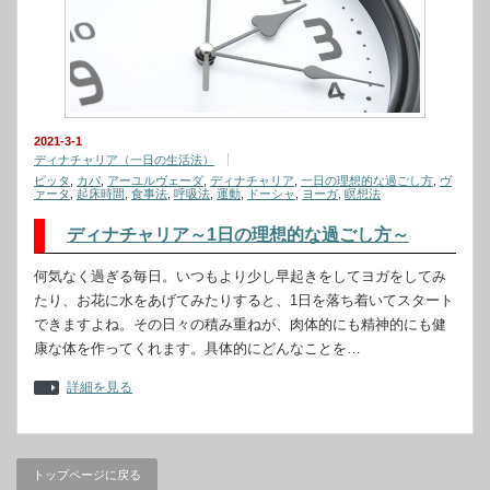
2021-3-1
ディナチャリア（一日の生活法）
ピッタ
,
カパ
,
アーユルヴェーダ
,
ディナチャリア
,
一日の理想的な過ごし方
,
ヴ
ァータ
,
起床時間
,
食事法
,
呼吸法
,
運動
,
ドーシャ
,
ヨーガ
,
瞑想法
ディナチャリア～1日の理想的な過ごし方～
何気なく過ぎる毎日。いつもより少し早起きをしてヨガをしてみ
たり、お花に水をあげてみたりすると、1日を落ち着いてスタート
できますよね。その日々の積み重ねが、肉体的にも精神的にも健
康な体を作ってくれます。具体的にどんなことを…
詳細を見る
トップページに戻る