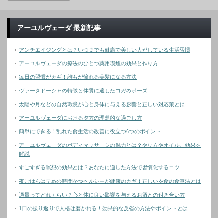
アーユルヴェーダ 最新記事
アンチエイジングとは？いつまでも健康で美しい人がしている生活習慣
アーユルヴェーダの療法のひとつ薬用喫煙の効果と作り方
毎日の習慣がカギ！誰もが憧れる美髪になる方法
ヴァータドーシャの特徴と体質に適したヨガのポーズ
太陽や月などの自然環境が心と身体に与える影響と正しい対応策とは
アーユルヴェーダにおける夕方の理想的な過ごし方
簡単にできる！乱れた食生活の改善に役立つ6つのポイント
アーユルヴェーダのボディマッサージの魅力とは？やり方やオイル、効果を
解説
すごすぎる瞑想の効果とは？あなたに適した方法で習慣化するコツ
夜ごはんは早めの時間かつヘルシーが健康のカギ！正しい夕食の食事法とは
適量ってどれくらい？心と体に良い影響を与えるお酒との付き合い方
1日の振り返りで人格は磨かれる！効果的な反省の方法やポイントとは