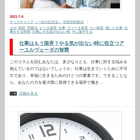
2021-7-6
ディナチャリア（一日の生活法）
,
症状別対処法
ヨガ
,
瞑想
,
呼吸法
,
ピッタ体質
,
仕事
,
ヴァータ体質
,
カパ体質
,
適した仕事
,
仕
事をする時間
,
仕事にやる気が出ない時
,
今に集中する
仕事はもう限界？やる気が出ない時に役立つア
ーユルヴェーダの智慧
このコラムを読むあなたは、多少なりとも、仕事に対する悩みを
抱えているのではないでしょうか。仕事は生きていくために不可
欠であり、幸福に生きるためのひとつの要素です。できることな
ら、あなたの力を最大限に発揮できる場所で働き…
詳細を見る