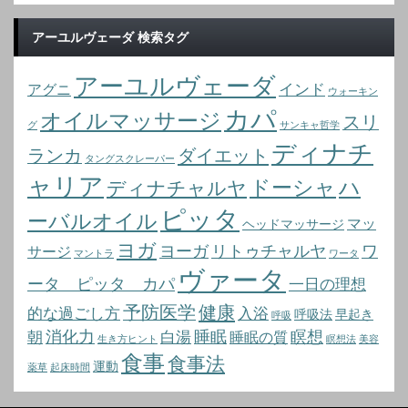
アーユルヴェーダ 検索タグ
アーユルヴェーダ
インド
アグニ
ウォーキン
カパ
オイルマッサージ
スリ
グ
サンキャ哲学
ディナチ
ランカ
ダイエット
タングスクレーパー
ャリア
ドーシャ
ハ
ディナチャルヤ
ピッタ
ーバルオイル
マッ
ヘッドマッサージ
ヨガ
ヨーガ
リトゥチャルヤ
ワ
サージ
マントラ
ワータ
ヴァータ
ータ ピッタ カパ
一日の理想
予防医学
健康
的な過ごし方
入浴
呼吸法
早起き
呼吸
消化力
睡眠
瞑想
朝
白湯
睡眠の質
生き方ヒント
瞑想法
美容
食事
食事法
運動
薬草
起床時間