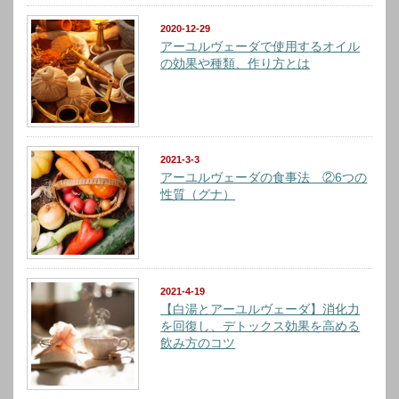
2020-12-29
アーユルヴェーダで使用するオイル
の効果や種類、作り方とは
2021-3-3
アーユルヴェーダの食事法 ②6つの
性質（グナ）
2021-4-19
【白湯とアーユルヴェーダ】消化力
を回復し、デトックス効果を高める
飲み方のコツ