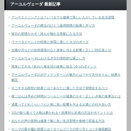
アーユルヴェーダ 最新記事
アンチエイジングとは？いつまでも健康で美しい人がしている生活習慣
アーユルヴェーダの療法のひとつ薬用喫煙の効果と作り方
毎日の習慣がカギ！誰もが憧れる美髪になる方法
ヴァータドーシャの特徴と体質に適したヨガのポーズ
太陽や月などの自然環境が心と身体に与える影響と正しい対応策とは
アーユルヴェーダにおける夕方の理想的な過ごし方
簡単にできる！乱れた食生活の改善に役立つ6つのポイント
アーユルヴェーダのボディマッサージの魅力とは？やり方やオイル、効果を
解説
すごすぎる瞑想の効果とは？あなたに適した方法で習慣化するコツ
夜ごはんは早めの時間かつヘルシーが健康のカギ！正しい夕食の食事法とは
適量ってどれくらい？心と体に良い影響を与えるお酒との付き合い方
1日の振り返りで人格は磨かれる！効果的な反省の方法やポイントとは
あなたの声の状態は健康？喉に良い生活習慣や食物で若返る方法
キンマの葉を噛む効果とは？タームブーラの作り方とコツを徹底解説