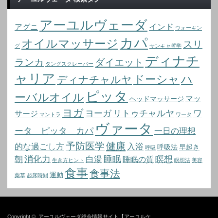
アーユルヴェーダ
インド
アグニ
ウォーキン
カパ
オイルマッサージ
スリ
グ
サンキャ哲学
ディナチ
ランカ
ダイエット
タングスクレーパー
ャリア
ドーシャ
ハ
ディナチャルヤ
ピッタ
ーバルオイル
マッ
ヘッドマッサージ
ヨガ
ヨーガ
リトゥチャルヤ
ワ
サージ
マントラ
ワータ
ヴァータ
ータ ピッタ カパ
一日の理想
予防医学
健康
的な過ごし方
入浴
呼吸法
早起き
呼吸
消化力
睡眠
瞑想
朝
白湯
睡眠の質
生き方ヒント
瞑想法
美容
食事
食事法
運動
薬草
起床時間
Copyright ©
アーユルヴェーダ総合情報サイト【アーユルケ