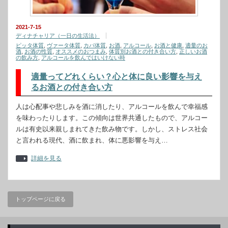
2021-7-15
ディナチャリア（一日の生活法）
ピッタ体質
,
ヴァータ体質
,
カパ体質
,
お酒
,
アルコール
,
お酒と健康
,
適量のお
酒
,
お酒の性質
,
オススメのおつまみ
,
体質別お酒との付き合い方
,
正しいお酒
の飲み方
,
アルコールを飲んではいけない時
適量ってどれくらい？心と体に良い影響を与え
るお酒との付き合い方
人は心配事や悲しみを酒に消したり、アルコールを飲んで幸福感
を味わったりします。この傾向は世界共通したもので、アルコー
ルは有史以来親しまれてきた飲み物です。しかし、ストレス社会
と言われる現代、酒に飲まれ、体に悪影響を与え…
詳細を見る
トップページに戻る