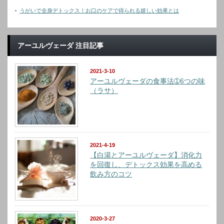
うがいで全身デトックス！お口のケアで得られる嬉しい効果とは
アーユルヴェーダ 注目記事
2021-3-10
アーユルヴェーダの食事法➀6つの味
（ラサ）
2021-4-19
【白湯とアーユルヴェーダ】消化力
を回復し、デトックス効果を高める
飲み方のコツ
2020-3-27