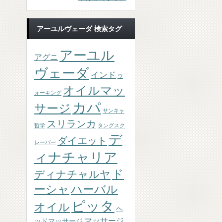
アーユルヴェーダ 検索タグ
アーユル
アグニ
ヴェーダ
インド
ウ
オイルマッ
ォーキング
カパ
サージ
サンキャ
スリランカ
哲学
タングスク
デ
ダイエット
レーパー
ィナチャリア
ド
ディナチャルヤ
ーシャ
ハーバル
ピッタ
オイル
ヘ
マッサージ
ッドマッサージ