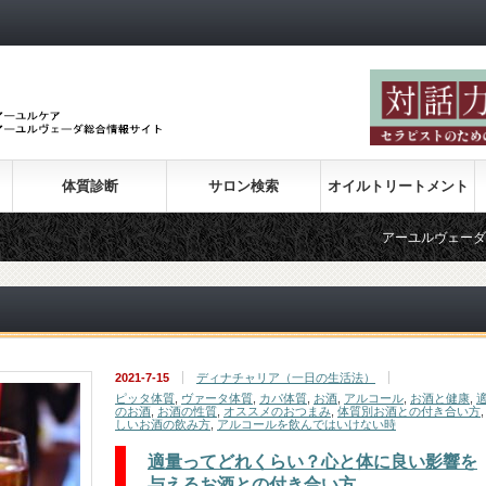
体質診断
サロン検索
オイルトリートメント
アーユルヴェーダの紹介
2021-7-15
ディナチャリア（一日の生活法）
ピッタ体質
,
ヴァータ体質
,
カパ体質
,
お酒
,
アルコール
,
お酒と健康
,
のお酒
,
お酒の性質
,
オススメのおつまみ
,
体質別お酒との付き合い方
しいお酒の飲み方
,
アルコールを飲んではいけない時
適量ってどれくらい？心と体に良い影響を
与えるお酒との付き合い方