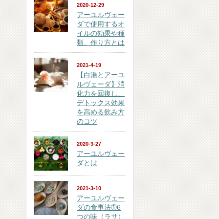
2020-12-29
アーユルヴェー
ダで使用するオ
イルの効果や種
類、作り方とは
2021-4-19
【白湯とアーユ
ルヴェーダ】消
化力を回復し、
デトックス効果
を高める飲み方
のコツ
2020-3-27
アーユルヴェー
ダとは
2021-3-10
アーユルヴェー
ダの食事法➀6
つの味（ラサ）