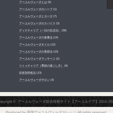
アーユルヴェーダとは
(5)
アーユルヴェーダのハーブ
(1)
アーユルヴェーダとヨーガ
(7)
アーユルヴェーダのスパイス
(3)
ディナチャリア（一日の生活法）
(36)
アーユルヴェーダの食事法
(14)
アーユルヴェーダオイル
(12)
アーユルヴェーダの美容法
(10)
アーユルヴェーダマッサージ
(2)
リトゥチャリア（季節の過ごし方）
(9)
症状別対処法
(13)
アーユルヴェーダサロン
(3)
opyright ©
アーユルヴェーダ総合情報サイト【アーユルケア】2016-20
Produced by
英国アーユルヴェーダカレッジ
All rights reserved.