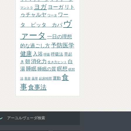
ヨガ
ヨーガ
リト
マントラ
ゥチャルヤ
ワー
ワータ
ヴ
タ ピッタ カパ
ァータ
一日の理想
予防医学
的な過ごし方
健康
入浴
呼吸法
早起
呼吸
消化力
朝
白
き
生き方ヒント
睡眠
瞑想
湯
睡眠の質
瞑想
食
運動
法
美容
薬草
起床時間
事
食事法
アーユルヴェーダ検索