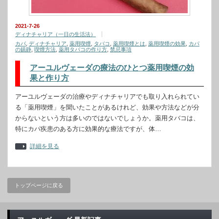
2021-7-26
ディナチャリア（一日の生活法）
カパ
,
ディナチャリア
,
薬用喫煙
,
タバコ
,
薬用喫煙とは
,
薬用喫煙の効果
,
カパ
の鎮静
,
喫煙方法
,
薬用タバコの作り方
,
禁忌事項
アーユルヴェーダの療法のひとつ薬用喫煙の効
果と作り方
アーユルヴェーダの治療やディナチャリアでも取り入れられてい
る「薬用喫煙」を聞いたことがあるけれど、効果や方法などが分
からないという方は多いのではないでしょうか。薬用タバコは、
特にカパ疾患のある方に効果的な療法ですが、体…
詳細を見る
トップページに戻る