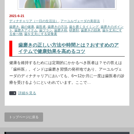
2021-6-21
ディナチャリア（一日の生活法）
,
アーユルヴェーダの美容法
歯磨き
,
歯の健康
,
歯医者
,
歯磨きの方法
,
歯を磨くタイミング
,
歯磨きのポイン
ト
,
歯磨きアイテム
,
歯ブラシ
,
歯磨き粉
,
研磨剤
,
歯磨きの効果
,
歯を丈夫にす
る食べ物
,
歯を丈夫にする栄養素
歯磨きの正しい方法や時間とは？おすすめのア
イテムで健康効果を高めるコツ
健康を維持するためには定期的にかかるべき医者は？その答えは
「歯科医」。インドは歯磨き習慣の発祥地であり、アーユルヴェ
ーダのディナチャリアにおいても、6〜12か月に一度は歯医者の診
療を受けるようにといわれています。ここで…
詳細を見る
トップページに戻る