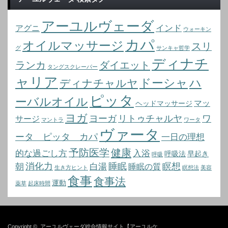
アーユルヴェーダ
インド
アグニ
ウォーキン
カパ
オイルマッサージ
スリ
グ
サンキャ哲学
ディナチ
ランカ
ダイエット
タングスクレーパー
ャリア
ドーシャ
ハ
ディナチャルヤ
ピッタ
ーバルオイル
マッ
ヘッドマッサージ
ヨガ
ヨーガ
リトゥチャルヤ
ワ
サージ
マントラ
ワータ
ヴァータ
ータ ピッタ カパ
一日の理想
予防医学
健康
的な過ごし方
入浴
呼吸法
早起き
呼吸
消化力
睡眠
瞑想
朝
白湯
睡眠の質
生き方ヒント
瞑想法
美容
食事
食事法
運動
薬草
起床時間
Copyright ©
アーユルヴェーダ総合情報サイト【アーユルケ