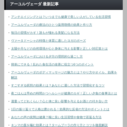
アーユルヴェーダ 最新記事
アンチエイジングとは？いつまでも健康で美しい人がしている生活習慣
アーユルヴェーダの療法のひとつ薬用喫煙の効果と作り方
毎日の習慣がカギ！誰もが憧れる美髪になる方法
ヴァータドーシャの特徴と体質に適したヨガのポーズ
太陽や月などの自然環境が心と身体に与える影響と正しい対応策とは
アーユルヴェーダにおける夕方の理想的な過ごし方
簡単にできる！乱れた食生活の改善に役立つ6つのポイント
アーユルヴェーダのボディマッサージの魅力とは？やり方やオイル、効果を
解説
すごすぎる瞑想の効果とは？あなたに適した方法で習慣化するコツ
夜ごはんは早めの時間かつヘルシーが健康のカギ！正しい夕食の食事法とは
適量ってどれくらい？心と体に良い影響を与えるお酒との付き合い方
1日の振り返りで人格は磨かれる！効果的な反省の方法やポイントとは
あなたの声の状態は健康？喉に良い生活習慣や食物で若返る方法
キンマの葉を噛む効果とは？タームブーラの作り方とコツを徹底解説