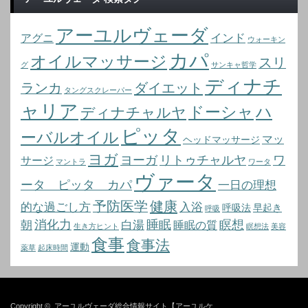
アーユルヴェーダ
インド
アグニ
ウォーキン
カパ
オイルマッサージ
スリ
グ
サンキャ哲学
ディナチ
ランカ
ダイエット
タングスクレーパー
ャリア
ドーシャ
ハ
ディナチャルヤ
ピッタ
ーバルオイル
マッ
ヘッドマッサージ
ヨガ
ヨーガ
リトゥチャルヤ
ワ
サージ
マントラ
ワータ
ヴァータ
ータ ピッタ カパ
一日の理想
予防医学
健康
的な過ごし方
入浴
呼吸法
早起き
呼吸
消化力
睡眠
瞑想
朝
白湯
睡眠の質
生き方ヒント
瞑想法
美容
食事
食事法
運動
薬草
起床時間
Copyright ©
アーユルヴェーダ総合情報サイト【アーユルケ