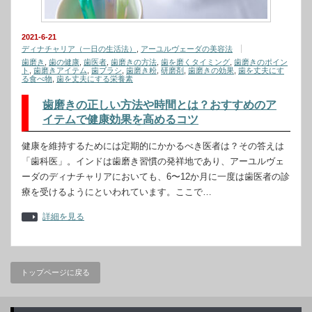
2021-6-21
ディナチャリア（一日の生活法）
,
アーユルヴェーダの美容法
歯磨き
,
歯の健康
,
歯医者
,
歯磨きの方法
,
歯を磨くタイミング
,
歯磨きのポイン
ト
,
歯磨きアイテム
,
歯ブラシ
,
歯磨き粉
,
研磨剤
,
歯磨きの効果
,
歯を丈夫にす
る食べ物
,
歯を丈夫にする栄養素
歯磨きの正しい方法や時間とは？おすすめのア
イテムで健康効果を高めるコツ
健康を維持するためには定期的にかかるべき医者は？その答えは
「歯科医」。インドは歯磨き習慣の発祥地であり、アーユルヴェ
ーダのディナチャリアにおいても、6〜12か月に一度は歯医者の診
療を受けるようにといわれています。ここで…
詳細を見る
トップページに戻る