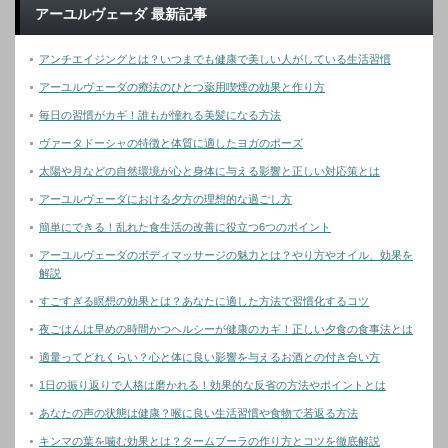
アーユルヴェーダ 最新記事
アンチエイジングとは？いつまでも健康で美しい人がしている生活習慣
アーユルヴェーダの療法のひとつ薬用喫煙の効果と作り方
毎日の習慣がカギ！誰もが憧れる美髪になる方法
ヴァータドーシャの特徴と体質に適したヨガのポーズ
太陽や月などの自然環境が心と身体に与える影響と正しい対応策とは
アーユルヴェーダにおける夕方の理想的な過ごし方
簡単にできる！乱れた食生活の改善に役立つ6つのポイント
アーユルヴェーダのボディマッサージの魅力とは？やり方やオイル、効果を
解説
すごすぎる瞑想の効果とは？あなたに適した方法で習慣化するコツ
夜ごはんは早めの時間かつヘルシーが健康のカギ！正しい夕食の食事法とは
適量ってどれくらい？心と体に良い影響を与えるお酒との付き合い方
1日の振り返りで人格は磨かれる！効果的な反省の方法やポイントとは
あなたの声の状態は健康？喉に良い生活習慣や食物で若返る方法
キンマの葉を噛む効果とは？タームブーラの作り方とコツを徹底解説