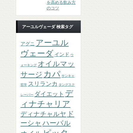
を高める飲み方
のコツ
アーユルヴェーダ 検索タグ
アーユル
アグニ
ヴェーダ
インド
ウ
オイルマッ
ォーキング
カパ
サージ
サンキャ
スリランカ
哲学
タングスク
デ
ダイエット
レーパー
ィナチャリア
ド
ディナチャルヤ
ーシャ
ハーバル