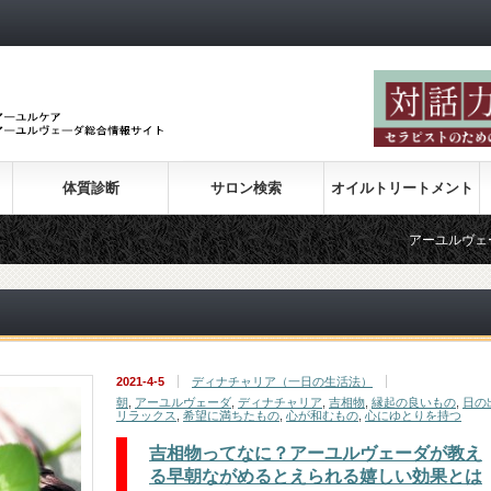
体質診断
サロン検索
オイルトリートメント
アーユルヴェーダの紹
2021-4-5
ディナチャリア（一日の生活法）
朝
,
アーユルヴェーダ
,
ディナチャリア
,
吉相物
,
縁起の良いもの
,
日の
リラックス
,
希望に満ちたもの
,
心が和むもの
,
心にゆとりを持つ
吉相物ってなに？アーユルヴェーダが教え
る早朝ながめるとえられる嬉しい効果とは