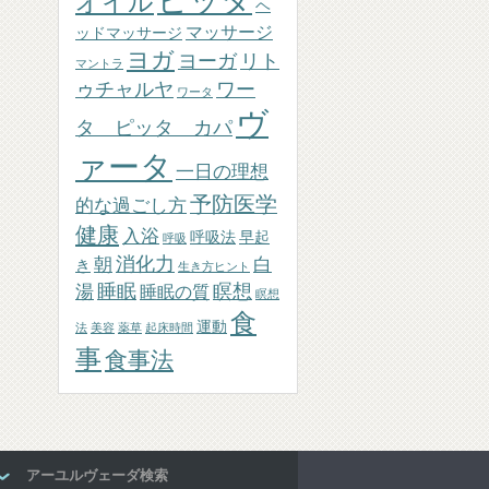
ピッタ
オイル
ヘ
マッサージ
ッドマッサージ
ヨガ
ヨーガ
リト
マントラ
ゥチャルヤ
ワー
ワータ
ヴ
タ ピッタ カパ
ァータ
一日の理想
予防医学
的な過ごし方
健康
入浴
呼吸法
早起
呼吸
消化力
朝
白
き
生き方ヒント
睡眠
瞑想
湯
睡眠の質
瞑想
食
運動
法
美容
薬草
起床時間
事
食事法
アーユルヴェーダ検索