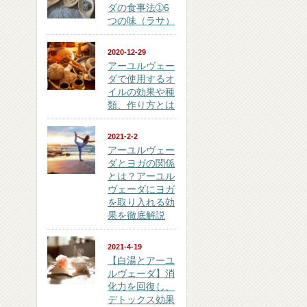
ダの食事法➀6
つの味（ラサ）
2020-12-29
アーユルヴェー
ダで使用するオ
イルの効果や種
類、作り方とは
2021-2-2
アーユルヴェー
ダとヨガの関係
とは？アーユル
ヴェーダにヨガ
を取り入れる効
果を徹底解説
2021-4-19
【白湯とアーユ
ルヴェーダ】消
化力を回復し、
デトックス効果