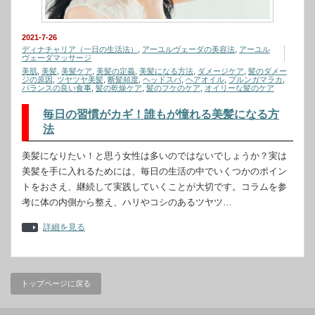
2021-7-26
ディナチャリア（一日の生活法）
,
アーユルヴェーダの美容法
,
アーユル
ヴェーダマッサージ
美肌
,
美髪
,
美髪ケア
,
美髪の定義
,
美髪になる方法
,
ダメージケア
,
髪のダメー
ジの原因
,
ツヤツヤ美髪
,
断髪頻度
,
ヘッドスパ
,
ヘアオイル
,
ブルンガマラカ
,
バランスの良い食事
,
髪の乾燥ケア
,
髪のフケのケア
,
オイリーな髪のケア
毎日の習慣がカギ！誰もが憧れる美髪になる方
法
美髪になりたい！と思う女性は多いのではないでしょうか？実は
美髪を手に入れるためには、毎日の生活の中でいくつかのポイン
トをおさえ、継続して実践していくことが大切です。コラムを参
考に体の内側から整え、ハリやコシのあるツヤツ…
詳細を見る
トップページに戻る