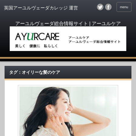
menu
英国アーユルヴェーダカレッジ 運営
タグ：オイリーな髪のケア