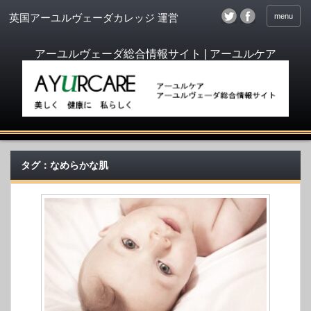
menu
英国アーユルヴェーダカレッジ 運営
タグ：なめらかな肌