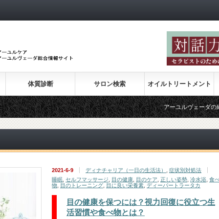
体質診断
サロン検索
オイルトリートメント
アーユルヴェーダの紹介
2021-6-9
ディナチャリア（一日の生活法）
,
症状別対処法
睡眠
,
セルフマッサージ
,
目の健康
,
目のケア
,
正しい姿勢
,
冷水浴
,
食
物
,
目のトレーニング
,
目に良い栄養素
,
ディーパートラータカ
目の健康を保つには？視力回復に役立つ生
活習慣や食べ物とは？