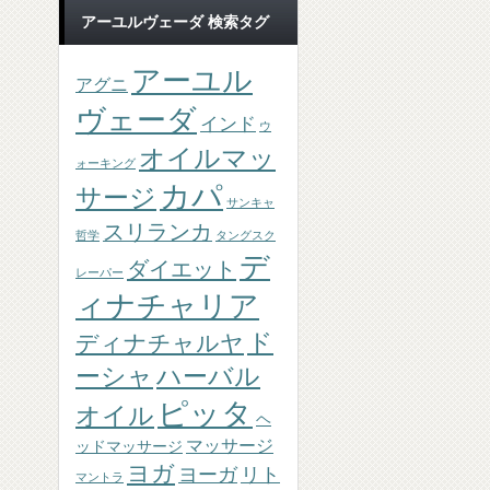
アーユルヴェーダ 検索タグ
アーユル
アグニ
ヴェーダ
インド
ウ
オイルマッ
ォーキング
カパ
サージ
サンキャ
スリランカ
哲学
タングスク
デ
ダイエット
レーパー
ィナチャリア
ド
ディナチャルヤ
ーシャ
ハーバル
ピッタ
オイル
ヘ
マッサージ
ッドマッサージ
ヨガ
ヨーガ
リト
マントラ