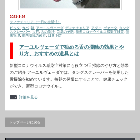
2021-1-26
ディナチャリア（一日の生活法）
ピッタ
,
カパ
,
朝
,
アーユルヴェーダ
,
ディナチャリア
,
アグニ
,
ヴァータ
,
タング
スクレーパー
,
舌苔
,
舌の洗浄
,
口臭の予防
,
新型コロナウイルス感染症対策
,
健
康管理
,
腸内環境の改善
,
口臭予防
アーユルヴェーダで勧める舌の掃除の効果とや
り方、おすすめの道具とは
新型コロナウイルス感染症対策にも役立つ!舌掃除のやり方と効果
のご紹介 アーユルヴェーダでは、タングスクレーパーを使用した
舌掃除を勧めています。毎朝の習慣にすることで、健康チェック
ができ、新型コロナウイル…
詳細を見る
トップページに戻る