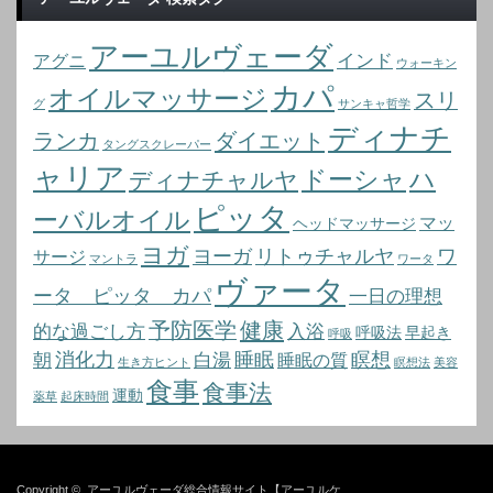
アーユルヴェーダ
インド
アグニ
ウォーキン
カパ
オイルマッサージ
スリ
グ
サンキャ哲学
ディナチ
ランカ
ダイエット
タングスクレーパー
ャリア
ドーシャ
ハ
ディナチャルヤ
ピッタ
ーバルオイル
マッ
ヘッドマッサージ
ヨガ
ヨーガ
リトゥチャルヤ
ワ
サージ
マントラ
ワータ
ヴァータ
ータ ピッタ カパ
一日の理想
予防医学
健康
的な過ごし方
入浴
呼吸法
早起き
呼吸
消化力
睡眠
瞑想
朝
白湯
睡眠の質
生き方ヒント
瞑想法
美容
食事
食事法
運動
薬草
起床時間
Copyright ©
アーユルヴェーダ総合情報サイト【アーユルケ