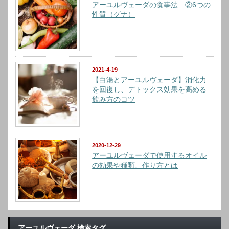
アーユルヴェーダの食事法 ②6つの
性質（グナ）
2021-4-19
【白湯とアーユルヴェーダ】消化力
を回復し、デトックス効果を高める
飲み方のコツ
2020-12-29
アーユルヴェーダで使用するオイル
の効果や種類、作り方とは
アーユルヴェーダ 検索タグ