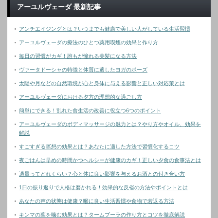
アーユルヴェーダ 最新記事
アンチエイジングとは？いつまでも健康で美しい人がしている生活習慣
アーユルヴェーダの療法のひとつ薬用喫煙の効果と作り方
毎日の習慣がカギ！誰もが憧れる美髪になる方法
ヴァータドーシャの特徴と体質に適したヨガのポーズ
太陽や月などの自然環境が心と身体に与える影響と正しい対応策とは
アーユルヴェーダにおける夕方の理想的な過ごし方
簡単にできる！乱れた食生活の改善に役立つ6つのポイント
アーユルヴェーダのボディマッサージの魅力とは？やり方やオイル、効果を
解説
すごすぎる瞑想の効果とは？あなたに適した方法で習慣化するコツ
夜ごはんは早めの時間かつヘルシーが健康のカギ！正しい夕食の食事法とは
適量ってどれくらい？心と体に良い影響を与えるお酒との付き合い方
1日の振り返りで人格は磨かれる！効果的な反省の方法やポイントとは
あなたの声の状態は健康？喉に良い生活習慣や食物で若返る方法
キンマの葉を噛む効果とは？タームブーラの作り方とコツを徹底解説