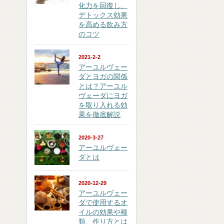
化力を回復し、
デトックス効果
を高める飲み方
のコツ
2021-2-2
アーユルヴェー
ダとヨガの関係
とは？アーユル
ヴェーダにヨガ
を取り入れる効
果を徹底解説
2020-3-27
アーユルヴェー
ダとは
2020-12-29
アーユルヴェー
ダで使用するオ
イルの効果や種
類、作り方とは