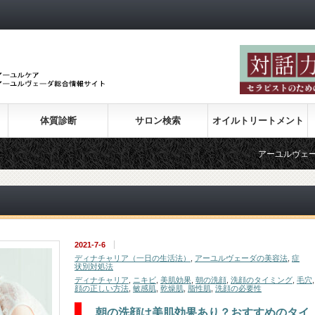
体質診断
サロン検索
オイルトリートメント
アーユルヴェーダの紹介
2021-7-6
ディナチャリア（一日の生活法）
,
アーユルヴェーダの美容法
,
症
状別対処法
ディナチャリア
,
ニキビ
,
美肌効果
,
朝の洗顔
,
洗顔のタイミング
,
毛穴
顔の正しい方法
,
敏感肌
,
乾燥肌
,
脂性肌
,
洗顔の必要性
朝の洗顔は美肌効果あり？おすすめのタイ