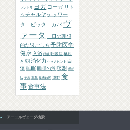
ヨガ
ヨーガ
リト
マントラ
ゥチャルヤ
ワー
ワータ
ヴ
タ ピッタ カパ
ァータ
一日の理想
予防医学
的な過ごし方
健康
入浴
呼吸法
早起
呼吸
消化力
朝
白
き
生き方ヒント
睡眠
瞑想
湯
睡眠の質
瞑想
食
運動
法
美容
薬草
起床時間
事
食事法
アーユルヴェーダ検索