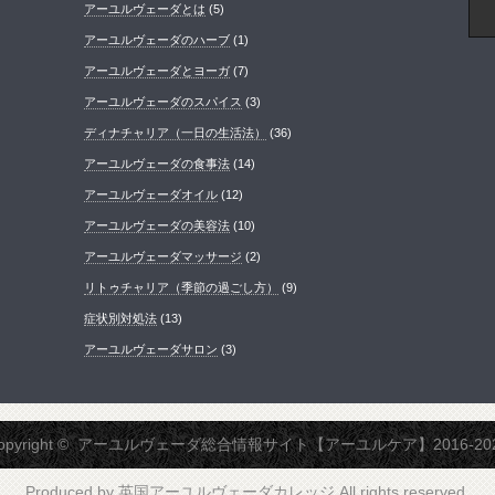
アーユルヴェーダとは
(5)
アーユルヴェーダのハーブ
(1)
アーユルヴェーダとヨーガ
(7)
アーユルヴェーダのスパイス
(3)
ディナチャリア（一日の生活法）
(36)
アーユルヴェーダの食事法
(14)
アーユルヴェーダオイル
(12)
アーユルヴェーダの美容法
(10)
アーユルヴェーダマッサージ
(2)
リトゥチャリア（季節の過ごし方）
(9)
症状別対処法
(13)
アーユルヴェーダサロン
(3)
opyright ©
アーユルヴェーダ総合情報サイト【アーユルケア】2016-20
Produced by
英国アーユルヴェーダカレッジ
All rights reserved.