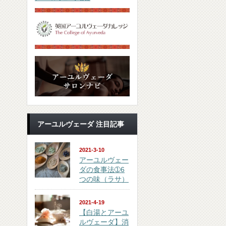
アーユルヴェーダ 注目記事
2021-3-10
アーユルヴェー
ダの食事法➀6
つの味（ラサ）
2021-4-19
【白湯とアーユ
ルヴェーダ】消