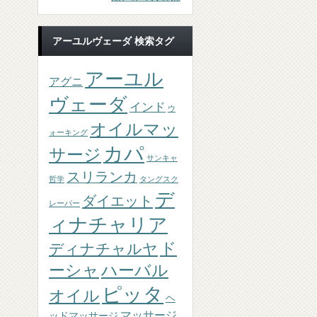
アーユルヴェーダ 検索タグ
アーユル
アグニ
ヴェーダ
インド
ウ
オイルマッ
ォーキング
カパ
サージ
サンキャ
スリランカ
哲学
タングスク
デ
ダイエット
レーパー
ィナチャリア
ド
ディナチャルヤ
ーシャ
ハーバル
ピッタ
オイル
ヘ
マッサージ
ッドマッサージ