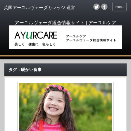
menu
英国アーユルヴェーダカレッジ 運営
タグ：暖かい食事