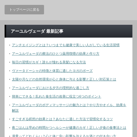
トップページに戻る
アーユルヴェーダ 最新記事
アンチエイジングとは？いつまでも健康で美しい人がしている生活習慣
アーユルヴェーダの療法のひとつ薬用喫煙の効果と作り方
毎日の習慣がカギ！誰もが憧れる美髪になる方法
ヴァータドーシャの特徴と体質に適したヨガのポーズ
太陽や月などの自然環境が心と身体に与える影響と正しい対応策とは
アーユルヴェーダにおける夕方の理想的な過ごし方
簡単にできる！乱れた食生活の改善に役立つ6つのポイント
アーユルヴェーダのボディマッサージの魅力とは？やり方やオイル、効果を
解説
すごすぎる瞑想の効果とは？あなたに適した方法で習慣化するコツ
夜ごはんは早めの時間かつヘルシーが健康のカギ！正しい夕食の食事法とは
適量ってどれくらい？心と体に良い影響を与えるお酒との付き合い方