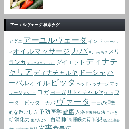
アーユルヴェーダ 検索タグ
アーユルヴェーダ
インド
アグニ
ウォーキン
カパ
オイルマッサージ
スリ
グ
サンキャ哲学
ディナチ
ランカ
ダイエット
タングスクレーパー
ャリア
ドーシャ
ハ
ディナチャルヤ
ピッタ
ーバルオイル
マッ
ヘッドマッサージ
ヨガ
ヨーガ
リトゥチャルヤ
ワ
サージ
マントラ
ワータ
ヴァータ
ータ ピッタ カパ
一日の理想
予防医学
健康
的な過ごし方
入浴
呼吸法
早起き
呼吸
消化力
睡眠
瞑想
朝
白湯
睡眠の質
生き方ヒント
瞑想法
美容
食事
食事法
運動