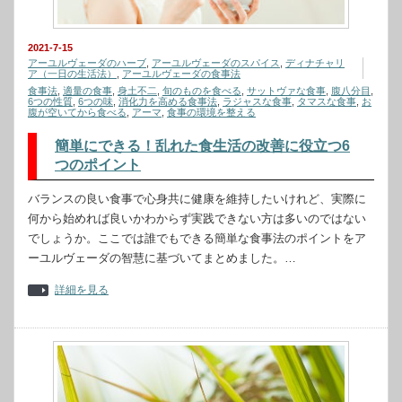
2021-7-15
アーユルヴェーダのハーブ
,
アーユルヴェーダのスパイス
,
ディナチャリ
ア（一日の生活法）
,
アーユルヴェーダの食事法
食事法
,
適量の食事
,
身土不二
,
旬のものを食べる
,
サットヴァな食事
,
腹八分目
,
6つの性質
,
6つの味
,
消化力を高める食事法
,
ラジャスな食事
,
タマスな食事
,
お
腹が空いてから食べる
,
アーマ
,
食事の環境を整える
簡単にできる！乱れた食生活の改善に役立つ6
つのポイント
バランスの良い食事で心身共に健康を維持したいけれど、実際に
何から始めれば良いかわからず実践できない方は多いのではない
でしょうか。ここでは誰でもできる簡単な食事法のポイントをア
ーユルヴェーダの智慧に基づいてまとめました。…
詳細を見る