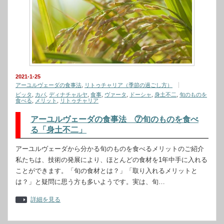
2021-1-25
アーユルヴェーダの食事法
,
リトゥチャリア（季節の過ごし方）
ピッタ
,
カパ
,
ディナチャルヤ
,
食事
,
ヴァータ
,
ドーシャ
,
身土不二
,
旬のものを
食べる
,
メリット
,
リトゥチャリア
アーユルヴェーダの食事法 ⑦旬のものを食べ
る「身土不二」
アーユルヴェーダから分かる旬のものを食べるメリットのご紹介
私たちは、技術の発展により、ほとんどの食材を1年中手に入れる
ことができます。「旬の食材とは？」「取り入れるメリットと
は？」と疑問に思う方も多いようです。実は、旬…
詳細を見る