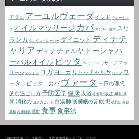
アーユルヴェーダ
インド
アグニ
ウォーキン
カパ
オイルマッサージ
スリ
グ
サンキャ哲学
ディナチ
ランカ
ダイエット
タングスクレーパー
ャリア
ドーシャ
ハ
ディナチャルヤ
ピッタ
ーバルオイル
マッ
ヘッドマッサージ
ヨガ
ヨーガ
リトゥチャルヤ
ワ
サージ
マントラ
ワータ
ヴァータ
ータ ピッタ カパ
一日の理想
予防医学
健康
的な過ごし方
入浴
呼吸法
早起き
呼吸
消化力
睡眠
瞑想
朝
白湯
睡眠の質
生き方ヒント
瞑想法
美容
食事
食事法
運動
薬草
起床時間
Copyright ©
アーユルヴェーダ総合情報サイト【アーユルケ