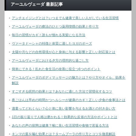
アーユルヴェーダ 最新記事
アンチエイジングとは？いつまでも健康で美しい人がしている生活習慣
アーユルヴェーダの療法のひとつ薬用喫煙の効果と作り方
毎日の習慣がカギ！誰もが憧れる美髪になる方法
ヴァータドーシャの特徴と体質に適したヨガのポーズ
太陽や月などの自然環境が心と身体に与える影響と正しい対応策とは
アーユルヴェーダにおける夕方の理想的な過ごし方
簡単にできる！乱れた食生活の改善に役立つ6つのポイント
アーユルヴェーダのボディマッサージの魅力とは？やり方やオイル、効果を
解説
すごすぎる瞑想の効果とは？あなたに適した方法で習慣化するコツ
夜ごはんは早めの時間かつヘルシーが健康のカギ！正しい夕食の食事法とは
適量ってどれくらい？心と体に良い影響を与えるお酒との付き合い方
1日の振り返りで人格は磨かれる！効果的な反省の方法やポイントとは
あなたの声の状態は健康？喉に良い生活習慣や食物で若返る方法
キンマの葉を噛む効果とは？タームブーラの作り方とコツを徹底解説