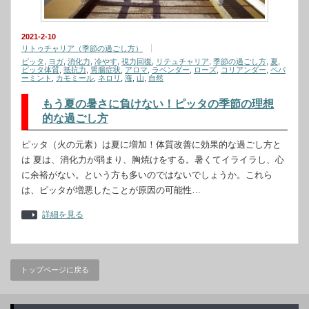
2021-2-10
リトゥチャリア（季節の過ごし方）
ピッタ
,
ヨガ
,
消化力
,
冷やす
,
視力回復
,
リテュチャリア
,
季節の過ごし方
,
夏
,
ピッタ体質
,
抵抗力
,
胃腸症状
,
アロマ
,
ラベンダー
,
ローズ
,
コリアンダー
,
ペパ
ーミント
,
カモミール
,
ネロリ
,
海
,
山
,
自然
もう夏の暑さに負けない！ピッタの季節の理想
的な過ごし方
ピッタ（火の元素）は夏に増加！体質改善に効果的な過ごし方と
は 夏は、消化力が弱まり、胸焼けをする。暑くてイライラし、心
に余裕がない。という方も多いのではないでしょうか。これら
は、ピッタが増悪したことが原因の可能性…
詳細を見る
トップページに戻る