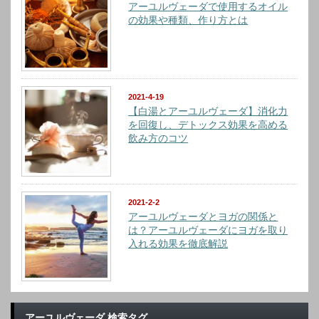
アーユルヴェーダで使用するオイル
の効果や種類、作り方とは
2021-4-19
【白湯とアーユルヴェーダ】消化力
を回復し、デトックス効果を高める
飲み方のコツ
2021-2-2
アーユルヴェーダとヨガの関係と
は？アーユルヴェーダにヨガを取り
入れる効果を徹底解説
アーユルヴェーダ 検索タグ