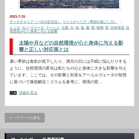
2021-7-15
ディナチャリア（一日の生活法）
,
リトゥチャリア（季節の過ごし方）
ピッタ
,
カパ
,
ヴァータ
,
ドーシャ
,
太陽
,
月
,
熱
,
風
,
霧
,
煙
,
暗闇
,
雨
,
自然環境
,
自
然環境が心と身体に与える影響
太陽や月などの自然環境が心と身体に与える影
響と正しい対応策とは
暑い季節は食欲が低下したり、満月の日には不眠に悩んだりする
ように、自然環境の変化は私たちの心と身体に大きな影響を与え
ています。ここでは、その影響と対策をアーユルヴェーダの智慧
に基づいて徹底解説！コラムを参考に、環境の変…
詳細を見る
トップページに戻る