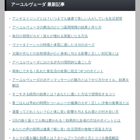
アーユルヴェーダ 最新記事
アンチエイジングとは？いつまでも健康で美しい人がしている生活習慣
アーユルヴェーダの療法のひとつ薬用喫煙の効果と作り方
毎日の習慣がカギ！誰もが憧れる美髪になる方法
ヴァータドーシャの特徴と体質に適したヨガのポーズ
太陽や月などの自然環境が心と身体に与える影響と正しい対応策とは
アーユルヴェーダにおける夕方の理想的な過ごし方
簡単にできる！乱れた食生活の改善に役立つ6つのポイント
アーユルヴェーダのボディマッサージの魅力とは？やり方やオイル、効果を
解説
すごすぎる瞑想の効果とは？あなたに適した方法で習慣化するコツ
夜ごはんは早めの時間かつヘルシーが健康のカギ！正しい夕食の食事法とは
適量ってどれくらい？心と体に良い影響を与えるお酒との付き合い方
1日の振り返りで人格は磨かれる！効果的な反省の方法やポイントとは
あなたの声の状態は健康？喉に良い生活習慣や食物で若返る方法
キンマの葉を噛む効果とは？タームブーラの作り方とコツを徹底解説