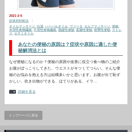
2021-2-5
症状別対処法
オイルマッサージ
,
白湯
,
ハーバルオイル
,
ヴァータ
,
セルフマッサージ
,
便秘
,
水溶性食物繊維
,
不溶性食物繊維
,
弛緩性便秘
,
直腸性便秘
,
痙攣性便秘
,
ストレ
ス
,
セサミオイル
あなたの便秘の原因は？症状や原因に適した便
秘解消法とは
なぜ便秘になるのか？便秘の原因や改善に役立つ食べ物のご紹介
お腹がぽっこりしてきた、ウエストがキツくてつらい。そんな便
秘のお悩みを抱える方は結構多いかと思います。お腹が出て恥ず
かしい、吹き出物ができる、ほてりがある、イラ…
詳細を見る
トップページに戻る