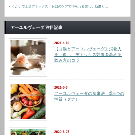
うがいで全身デトックス！お口のケアで得られる嬉しい効果とは
アーユルヴェーダ 注目記事
2021-4-19
【白湯とアーユルヴェーダ】消化力
を回復し、デトックス効果を高める
飲み方のコツ
2021-3-3
アーユルヴェーダの食事法 ②6つの
性質（グナ）
2020-3-27