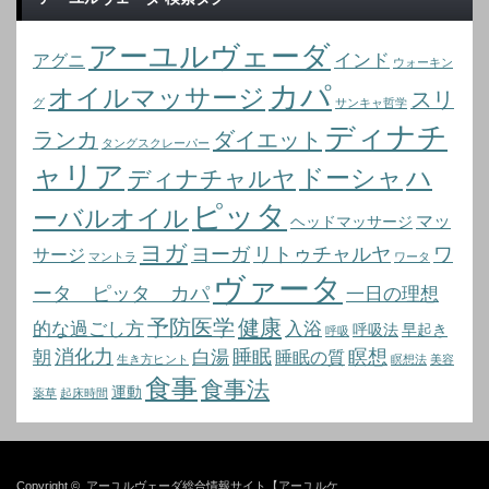
アーユルヴェーダ
インド
アグニ
ウォーキン
カパ
オイルマッサージ
スリ
グ
サンキャ哲学
ディナチ
ランカ
ダイエット
タングスクレーパー
ャリア
ドーシャ
ハ
ディナチャルヤ
ピッタ
ーバルオイル
マッ
ヘッドマッサージ
ヨガ
ヨーガ
リトゥチャルヤ
ワ
サージ
マントラ
ワータ
ヴァータ
ータ ピッタ カパ
一日の理想
予防医学
健康
的な過ごし方
入浴
呼吸法
早起き
呼吸
消化力
睡眠
瞑想
朝
白湯
睡眠の質
生き方ヒント
瞑想法
美容
食事
食事法
運動
薬草
起床時間
Copyright ©
アーユルヴェーダ総合情報サイト【アーユルケ