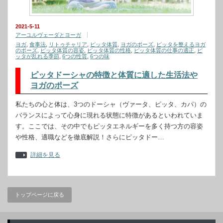
2021-5-11
アーユルヴェーダとヨーガ
ヨガ
,
食事法
,
リトゥチャリア
,
ピッタ体質
,
ヨガのポーズ
,
ピッタを整えるヨガ
のポーズ
,
ピッタ体質の容姿
,
ピッタ体質の性格
,
ピッタ体質の仕事の適正
,
ピ
ッタが乱れる季節
,
6つの性質
,
6つの味
ピッタドーシャの特徴と体質に適した生活法や
ヨガのポーズ
私たちの心と体は、3つのドーシャ（ヴァータ、ピッタ、カパ）の
バランスによって心身に現れる状態に特徴があるといわれていま
す。ここでは、その中でもピッタエネルギーを多く持つ方の容姿
や性格、適職などを徹底解説！さらにピッタドー…
詳細を見る
トップページに戻る