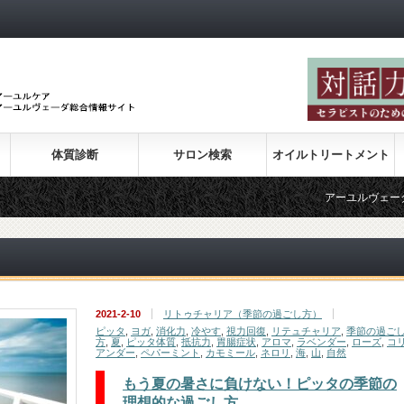
体質診断
サロン検索
オイルトリートメント
アーユルヴェーダの紹介
2021-2-10
リトゥチャリア（季節の過ごし方）
ピッタ
,
ヨガ
,
消化力
,
冷やす
,
視力回復
,
リテュチャリア
,
季節の過ご
方
,
夏
,
ピッタ体質
,
抵抗力
,
胃腸症状
,
アロマ
,
ラベンダー
,
ローズ
,
コ
アンダー
,
ペパーミント
,
カモミール
,
ネロリ
,
海
,
山
,
自然
もう夏の暑さに負けない！ピッタの季節の
理想的な過ごし方