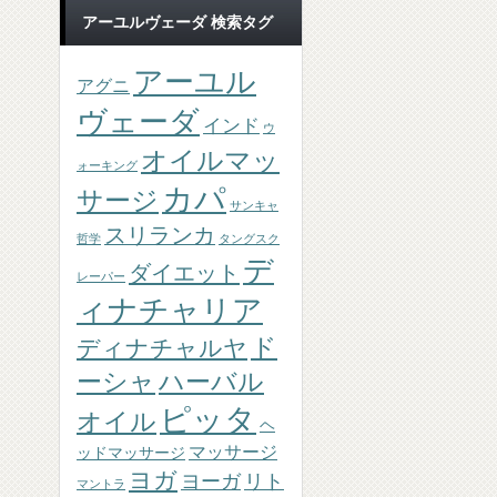
アーユルヴェーダ 検索タグ
アーユル
アグニ
ヴェーダ
インド
ウ
オイルマッ
ォーキング
カパ
サージ
サンキャ
スリランカ
哲学
タングスク
デ
ダイエット
レーパー
ィナチャリア
ド
ディナチャルヤ
ーシャ
ハーバル
ピッタ
オイル
ヘ
マッサージ
ッドマッサージ
ヨガ
ヨーガ
リト
マントラ