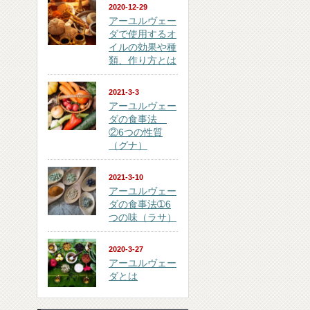
2020-12-29
アーユルヴェー
ダで使用するオ
イルの効果や種
類、作り方とは
2021-3-3
アーユルヴェー
ダの食事法
②6つの性質
（グナ）
2021-3-10
アーユルヴェー
ダの食事法➀6
つの味（ラサ）
2020-3-27
アーユルヴェー
ダとは