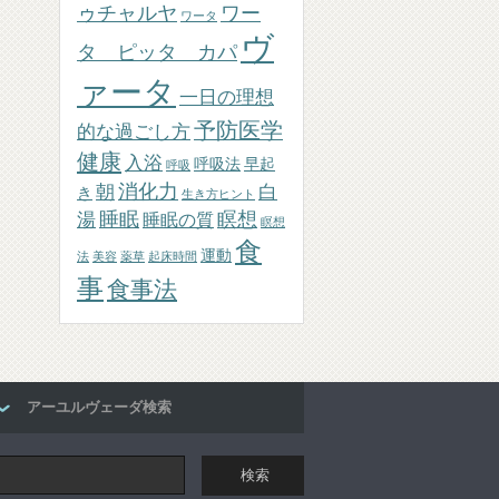
ゥチャルヤ
ワー
ワータ
ヴ
タ ピッタ カパ
ァータ
一日の理想
予防医学
的な過ごし方
健康
入浴
呼吸法
早起
呼吸
消化力
朝
白
き
生き方ヒント
睡眠
瞑想
湯
睡眠の質
瞑想
食
運動
法
美容
薬草
起床時間
事
食事法
アーユルヴェーダ検索