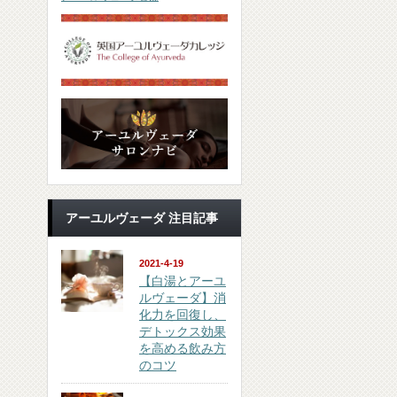
アーユルヴェーダ 注目記事
2021-4-19
【白湯とアーユ
ルヴェーダ】消
化力を回復し、
デトックス効果
を高める飲み方
のコツ