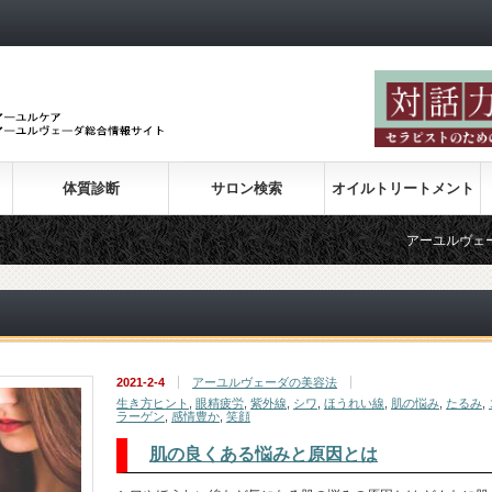
体質診断
サロン検索
オイルトリートメント
アーユルヴェーダの紹
2021-2-4
アーユルヴェーダの美容法
生き方ヒント
,
眼精疲労
,
紫外線
,
シワ
,
ほうれい線
,
肌の悩み
,
たるみ
,
ラーゲン
,
感情豊か
,
笑顔
肌の良くある悩みと原因とは