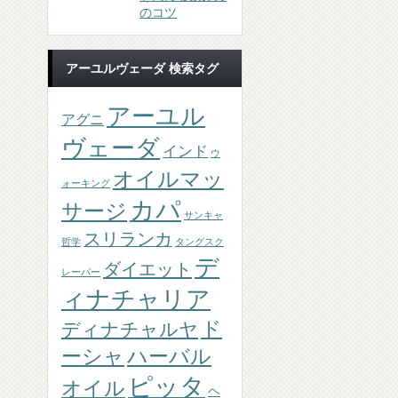
のコツ
アーユルヴェーダ 検索タグ
アーユル
アグニ
ヴェーダ
インド
ウ
オイルマッ
ォーキング
カパ
サージ
サンキャ
スリランカ
哲学
タングスク
デ
ダイエット
レーパー
ィナチャリア
ド
ディナチャルヤ
ーシャ
ハーバル
ピッタ
オイル
ヘ