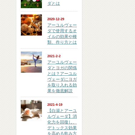
ダとは
2020-12-29
アーユルヴェー
ダで使用するオ
イルの効果や種
類、作り方とは
2021-2-2
アーユルヴェー
ダとヨガの関係
とは？アーユル
ヴェーダにヨガ
を取り入れる効
果を徹底解説
2021-4-19
【白湯とアーユ
ルヴェーダ】消
化力を回復し、
デトックス効果
を高める飲み方