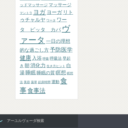
マッサージ
ッドマッサージ
ヨガ
ヨーガ
リト
マントラ
ゥチャルヤ
ワー
ワータ
ヴ
タ ピッタ カパ
ァータ
一日の理想
予防医学
的な過ごし方
健康
入浴
呼吸法
早起
呼吸
消化力
朝
白
き
生き方ヒント
睡眠
瞑想
湯
睡眠の質
瞑想
食
運動
法
美容
薬草
起床時間
事
食事法
アーユルヴェーダ検索